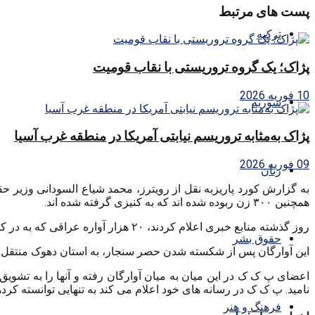
پست های مرتبط
ترکیه
پژاک؛ یک گروه تروریستی با نقاب قومیت
10 فوریه 2026
سوریه
پژاک به‌مثابه تروریسم نیابتی آمریکا در منطقه غرب آسیا
09 فوریه 2026
زنان
به گزارش کورد پاریزبه نقل از رویترز، محمد شیاع السودانی وزیر ح
همچنین ۳۰۰ زن ربوده شده اند که به کنیزی گرفته شده اند.
روز گذشته منابع خبری اعلام کردند، ۲۰ هزار آواره عراقی که به در کوهستان سنجار تحت محاصره گروه تروریستی داعش بودند، آزاد شدند.
حقوق بشر
این آوارگان پس از شکسته شدن حصر سنجار، به استان دهوک منتقل ش
اعضای پ ک ک در این میان به میان آوارگان رفته و آنها را به تشو
نامید. پ ک ک در رسانه های خود اعلام می کند به تنهایی توانسته کرد
فرهنگ و هنر