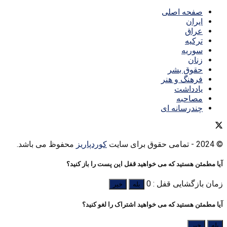
صفحه اصلی
ایران
عراق
ترکیه
سوریه
زنان
حقوق بشر
فرهنگ و هنر
یادداشت
مصاحبه
چندرسانه ای
© 2024
- تمامی حقوق برای سایت
کوردپاریز
محفوظ می باشد.
آیا مطمئن هستید که می خواهید قفل این پست را باز کنید؟
زمان بازگشایی قفل : 0
بله
خیر
آیا مطمئن هستید که می خواهید اشتراک را لغو کنید؟
بله
خیر