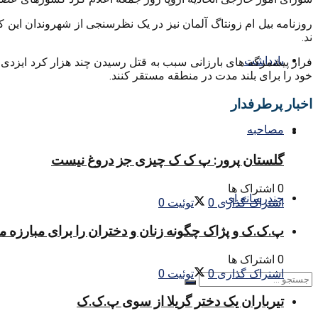
ند.
یادداشت
فرار پیشمرگه های بارزانی سبب به قتل رسیدن چند هزار کرد ایزدی شد
خود را برای بلند مدت در منطقه مستقر کنند.
اخبار پرطرفدار
مصاحبه
گلستان پرور: پ ک ک چیزی جز دروغ نیست
0 اشتراک ها
چندرسانه ای
اشتراک گذاری
0
توئیت
0
پ.ک.ک و پژاک چگونه زنان و دختران را برای مبارزه 
0 اشتراک ها
اشتراک گذاری
0
توئیت
0
تیرباران یک دختر گریلا از سوی پ.ک.ک