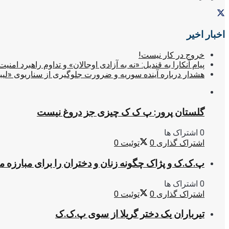
اخبار اخیر
خروج در کار نیست!
پیام آنکارا به قندیل: «نه به آزادی اوجالان» و تداوم راهبرد امنیت
هشدار درباره آینده سوریه و ضرورت جلوگیری از سناریوی «لیب
گلستان پرور: پ ک ک چیزی جز دروغ نیست
0 اشتراک ها
اشتراک گذاری
0
توئیت
0
پ.ک.ک و پژاک چگونه زنان و دختران را برای مبارزه 
0 اشتراک ها
اشتراک گذاری
0
توئیت
0
تیرباران یک دختر گریلا از سوی پ.ک.ک