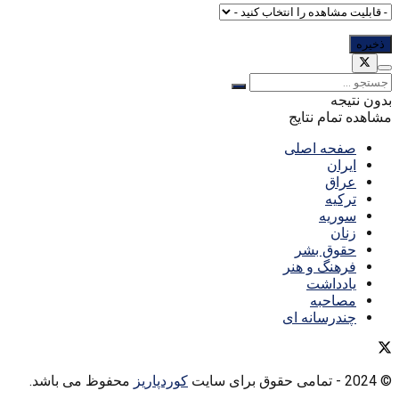
بدون نتیجه
مشاهده تمام نتایج
صفحه اصلی
ایران
عراق
ترکیه
سوریه
زنان
حقوق بشر
فرهنگ و هنر
یادداشت
مصاحبه
چندرسانه ای
© 2024
- تمامی حقوق برای سایت
کوردپاریز
محفوظ می باشد.