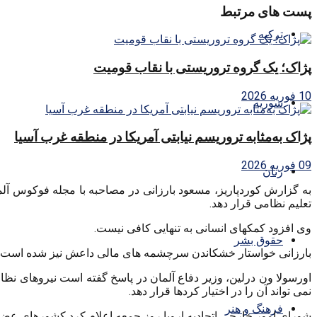
پست های مرتبط
ترکیه
پژاک؛ یک گروه تروریستی با نقاب قومیت
10 فوریه 2026
سوریه
پژاک به‌مثابه تروریسم نیابتی آمریکا در منطقه غرب آسیا
09 فوریه 2026
زنان
به گزارش کوردپاریز، مسعود بارزانی در مصاحبه با مجله فوکوس آل
تعلیم نظامی قرار دهد.
وی افزود کمکهای انسانی به تنهایی کافی نیست.
حقوق بشر
بارزانی خواستار خشکاندن سرچشمه های مالی داعش نیز شده است. و
اورسولا ون درلین، وزیر دفاع آلمان در پاسخ گفته است نیروهای نظا
نمی تواند آن را در اختیار کردها قرار دهد.
فرهنگ و هنر
شورای امور خارجی اتحادیه اروپا روز جمعه اعلام کرد کشورهای عضو اتح