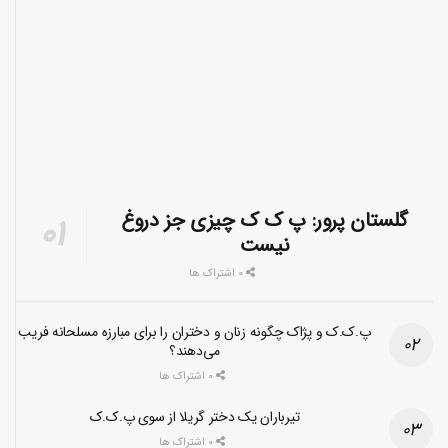
گلستان پرور: پ ک ک چیزی جز دروغ
نیست
0 اشتراک ها
پ.ک.ک و پژاک چگونه زنان و دختران را برای مبارزه مسلحانه فریب
می‌دهند؟
0 اشتراک ها
تیرباران یک دختر گریلا از سوی پ.ک.ک
0 اشتراک ها