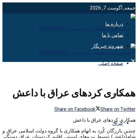
جمعه, آگوست 7, 2026
درباره ما
تماس با ما
شهروند خبرنگار
صفحه اصلی
همکاری کردهای عراق با داعش
ایران
Share on Facebook
Share on Twitter
همکاری کردهای عراق با داعش
عراق
چندین بازرگان کُرد به اتهام همکاری با گروه دولت اسلامی عراق و
شام(داعش) توسط نیروهای امنیتی اقلیم کردستان عراق دستگیر