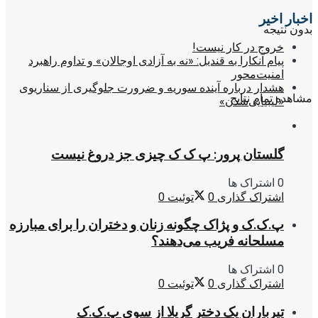
اخبار اخیر
بدون نتیجه
خروج در کار نیست!
پیام آنکارا به قندیل: «نه به آزادی اوجالان» و تداوم راهبرد
امنیت‌محور
هشدار درباره آینده سوریه و ضرورت جلوگیری از سناریوی
مشاهده تمام نتایج
«لیبیایی‌شدن»
گلستان پرور: پ ک ک چیزی جز دروغ نیست
0 اشتراک ها
اشتراک گذاری
0
توئیت
0
پ.ک.ک و پژاک چگونه زنان و دختران را برای مبارزه
مسلحانه فریب می‌دهند؟
0 اشتراک ها
اشتراک گذاری
0
توئیت
0
تیرباران یک دختر گریلا از سوی پ.ک.ک