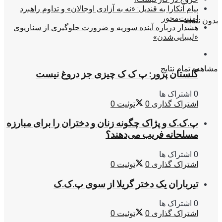
پیام آنکارا به قندیل: «نه به آزادی اوجالان» و تداوم راهبرد
امنیت‌محور
بدون نتیجه
هشدار درباره آینده سوریه و ضرورت جلوگیری از سناریوی
«لیبیایی‌شدن»
مشاهده تمام نتایج
گلستان پرور: پ ک ک چیزی جز دروغ نیست
0 اشتراک ها
اشتراک گذاری
0
توئیت
0
پ.ک.ک و پژاک چگونه زنان و دختران را برای مبارزه
مسلحانه فریب می‌دهند؟
0 اشتراک ها
اشتراک گذاری
0
توئیت
0
تیرباران یک دختر گریلا از سوی پ.ک.ک
0 اشتراک ها
اشتراک گذاری
0
توئیت
0