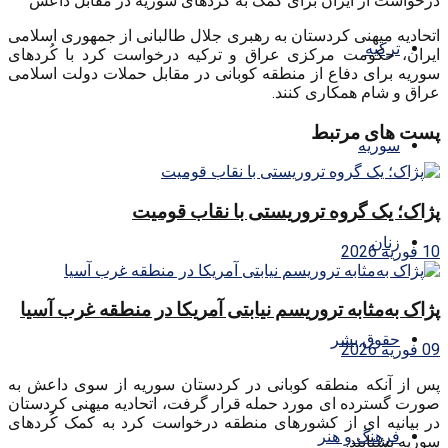
درخواست از ایران برای کمک بە کردهای سوریە در مقابل داعش
اتحادیه میهنی کردستان بە رهبری جلال طالبانی از جمهوری اسلامی
ترکیه
ایران، حکومت مرکزی عراق و ترکیه درخواست کرد با کُردهای
سوریه برای دفاع از منطقە کوبانی در مقابل حملات دولت اسلامی
عراق و شام همکاری کنند.
پست های مرتبط
سوریه
پژاک؛ یک گروه تروریستی با نقاب قومیت
زنان
10 فوریه 2026
پژاک به‌مثابه تروریسم نیابتی آمریکا در منطقه غرب آسیا
حقوق بشر
09 فوریه 2026
پس از آنکه منطقە کوبانی در کردستان سوریه از سوی داعش به
صورت گسترده ای مورد حمله قرار گرفت، اتحادیه میهنی کردستان
در بیانیه ای از کشورهای منطقه درخواست کرد به کمک کُردهای
فرهنگ و هنر
سوریه بشتابند.