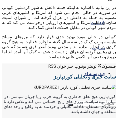
در این بیانیه با اشاره به اینکه حمله داعش به شهر کردنشین کوبانی
در سوریه در حالی انجام می شود که آمریکا و کشورهای غربی
تصمیم به حمله بە داعش در عراق گرفته اند، از شورای امنیت
یادداشت
سازمان ملل، آمریکا و کشورهای اروپایی درخواست می کند که به
مردم شهر کوبانی در مقابل حملات داعش کمک کنند.
کوبانی در حالی مورد تهدید جدی قرار دارد که نیروهای مسلح
وابسته به پ ک ک در سه سال گذشته اجازه فعالیت به هیچ گروه
کردی در آنجا را نداده اند و مدعی بودند آنقدر قوی هستند که حتی
مصاحبه
برای رهایی کردستان عراق از دست داعش به کمک آنها آمده اند اما
دروغ و ضعف آنها اکنون علنی شده است.
فیسبوک
توییتر
یوتیوب
خبر خوان RSS
چندرسانه ای
سایت خبری و تحلیلی کوردپاریز
کوردپاریز، هیچ تعلق خاطری به گروه، حزب و یا جریان سیاسی، در
میان انبوه سیاست ورزی های رایج احساس نمی کند و تلاش دارد تا
رویکردی مستقل، نقادانه، تحلیلی و خردمندانه به وقایع و رخدادهای
منطقه و جهان داشته باشد.