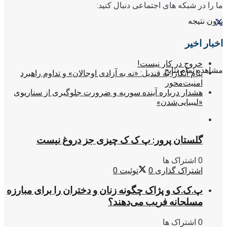
ما را در شبکه های اجتماعی دنبال کنید:
بدون نتیجه
اخبار اخیر
خروج در کار نیست!
مشاهده تمام نتایج
پیام آنکارا به قندیل: «نه به آزادی اوجالان» و تداوم راهبرد
امنیت‌محور
هشدار درباره آینده سوریه و ضرورت جلوگیری از سناریوی
«لیبیایی‌شدن»
گلستان پرور: پ ک ک چیزی جز دروغ نیست
0 اشتراک ها
اشتراک گذاری
0
توئیت
0
پ.ک.ک و پژاک چگونه زنان و دختران را برای مبارزه
مسلحانه فریب می‌دهند؟
0 اشتراک ها