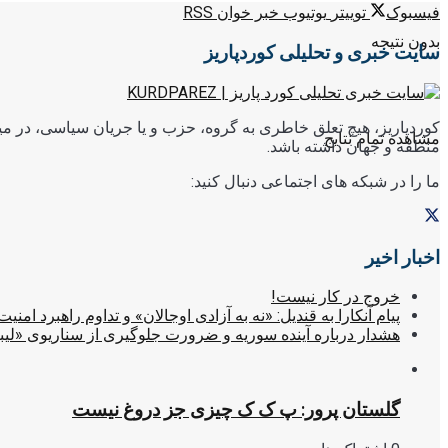
فیسبوک
توییتر
یوتیوب
خبر خوان RSS
بدون نتیجه
سایت خبری و تحلیلی کوردپاریز
کوردپاریز، هیچ تعلق خاطری به گروه، حزب و یا جریان سیاسی، در میا
مشاهده تمام نتایج
منطقه و جهان داشته باشد.
ما را در شبکه های اجتماعی دنبال کنید:
اخبار اخیر
خروج در کار نیست!
پیام آنکارا به قندیل: «نه به آزادی اوجالان» و تداوم راهبرد امنیت
هشدار درباره آینده سوریه و ضرورت جلوگیری از سناریوی «لیب
گلستان پرور: پ ک ک چیزی جز دروغ نیست