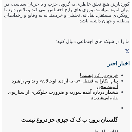
کوردپاریز، هیچ تعلق خاطری به گروه، حزب و یا جریان سیاسی، در
میان انبوه سیاست ورزی های رایج احساس نمی کند و تلاش دارد تا
رویکردی مستقل، نقادانه، تحلیلی و خردمندانه به وقایع و رخدادهای
منطقه و جهان داشته باشد.
ما را در شبکه های اجتماعی دنبال کنید:
اخبار اخیر
خروج در کار نیست!
پیام آنکارا به قندیل: «نه به آزادی اوجالان» و تداوم راهبرد
امنیت‌محور
هشدار درباره آینده سوریه و ضرورت جلوگیری از سناریوی
«لیبیایی‌شدن»
گلستان پرور: پ ک ک چیزی جز دروغ نیست
0 اشتراک ها