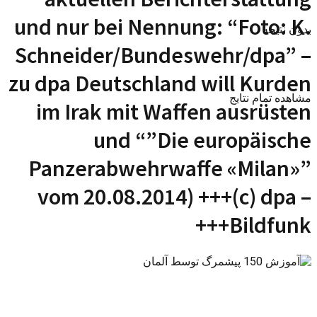
und nur bei Nennung: “Foto: K.
بدون نتیجه
Schneider/Bundeswehr/dpa” –
zu dpa Deutschland will Kurden
مشاهده تمام نتایج
im Irak mit Waffen ausrüsten
und “”Die europäische
Panzerabwehrwaffe «Milan»”
vom 20.08.2014) +++(c) dpa –
Bildfunk+++