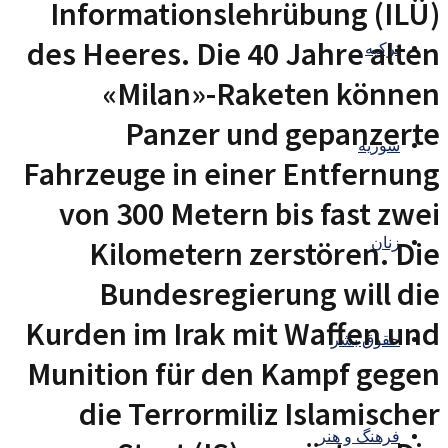
Informationslehrübung (ILÜ)
des Heeres. Die 40 Jahre alten
ترکیه
«Milan»-Raketen können
Panzer und gepanzerte
سوریه
Fahrzeuge in einer Entfernung
von 300 Metern bis fast zwei
زنان
Kilometern zerstören. Die
Bundesregierung will die
Kurden im Irak mit Waffen und
حقوق بشر
Munition für den Kampf gegen
die Terrormiliz Islamischer
فرهنگ و هنر