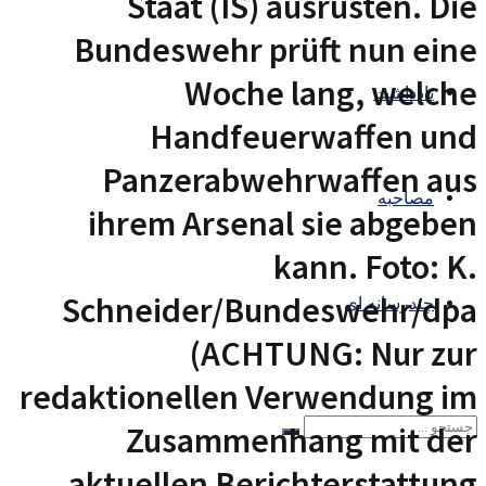
Staat (IS) ausrüsten. Die
Bundeswehr prüft nun eine
Woche lang, welche
یادداشت
Handfeuerwaffen und
Panzerabwehrwaffen aus
مصاحبه
ihrem Arsenal sie abgeben
kann. Foto: K.
Schneider/Bundeswehr/dpa
چندرسانه ای
(ACHTUNG: Nur zur
redaktionellen Verwendung im
Zusammenhang mit der
aktuellen Berichterstattung