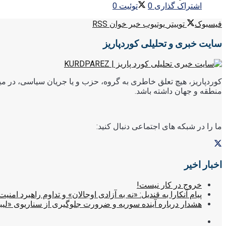
اشتراک گذاری
0
توئیت
0
فیسبوک
توییتر
یوتیوب
خبر خوان RSS
سایت خبری و تحلیلی کوردپاریز
کوردپاریز، هیچ تعلق خاطری به گروه، حزب و یا جریان سیاسی، در میا
منطقه و جهان داشته باشد.
ما را در شبکه های اجتماعی دنبال کنید:
اخبار اخیر
خروج در کار نیست!
پیام آنکارا به قندیل: «نه به آزادی اوجالان» و تداوم راهبرد امنیت
هشدار درباره آینده سوریه و ضرورت جلوگیری از سناریوی «لیب