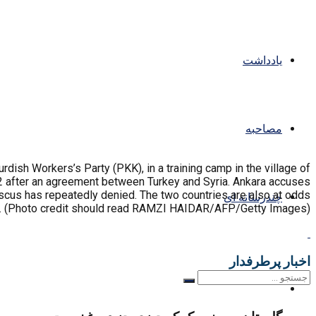
یادداشت
مصاحبه
sh Workers’s Party (PKK), in a training camp in the village of
2 after an agreement between Turkey and Syria. Ankara accuses
ascus has repeatedly denied. The two countries are also at odds
چندرسانه ای
ers. (Photo credit should read RAMZI HAIDAR/AFP/Getty Images)
اخبار پرطرفدار