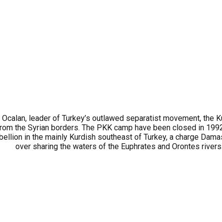
an, leader of Turkey’s outlawed separatist movement, the Kurdi
 from the Syrian borders. The PKK camp have been closed in 199
bellion in the mainly Kurdish southeast of Turkey, a charge Dam
over sharing the waters of the Euphrates and Orontes riv