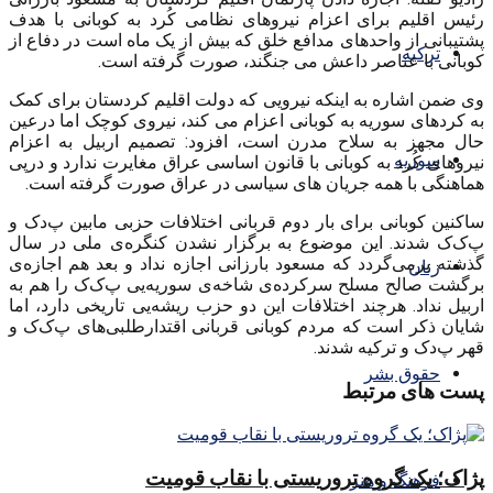
رئیس اقلیم برای اعزام نیروهای نظامی کُرد به کوبانی با هدف
پشتیبانی از واحدهای مدافع خلق که بیش از یک ماه است در دفاع از
ترکیه
کوبانی با عناصر داعش می جنگند، صورت گرفته است.
وی ضمن اشاره به اینکه نیرویی که دولت اقلیم کردستان برای کمک
به کردهای سوریه به کوبانی اعزام می کند، نیروی کوچک اما درعین
حال مجهز به سلاح مدرن است، افزود: تصمیم اربیل به اعزام
سوریه
نیروهای کُرد به کوبانی با قانون اساسی عراق مغایرت ندارد و درپی
هماهنگی با همه جریان های سیاسی در عراق صورت گرفته است.
ساکنین کوبانی برای بار دوم قربانی اختلافات حزبی مابین پ‌د‌ک و
پ‌ک‌ک شدند. این موضوع به برگزار نشدن کنگره‌ی ملی در سال
گذشته برمی‌گردد که مسعود بارزانی اجازه‌ نداد و بعد هم اجازه‌ی
زنان
برگشت صالح مسلح سرکرده‌ی شاخه‌ی سوریه‌یی پ‌ک‌ک را هم به
اربیل نداد. هرچند اختلافات این دو حزب ریشه‌یی تاریخی دارد، اما
شایان ذکر است که مردم کوبانی قربانی اقتدارطلبی‌های پ‌ک‌ک و
قهر پ‌د‌ک و ترکیه شدند.
حقوق بشر
پست های مرتبط
پژاک؛ یک گروه تروریستی با نقاب قومیت
فرهنگ و هنر