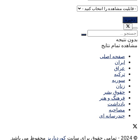
بدون نتیجه
مشاهده تمام نتایج
صفحه اصلی
ایران
عراق
ترکیه
سوریه
زنان
حقوق بشر
فرهنگ و هنر
یادداشت
مصاحبه
چندرسانه ای
© 2024
- تمامی حقوق برای سایت
کوردپاریز
محفوظ می باشد.