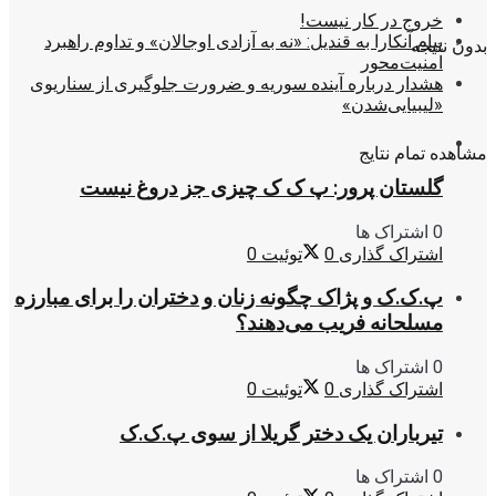
خروج در کار نیست!
پیام آنکارا به قندیل: «نه به آزادی اوجالان» و تداوم راهبرد
بدون نتیجه
امنیت‌محور
هشدار درباره آینده سوریه و ضرورت جلوگیری از سناریوی
«لیبیایی‌شدن»
مشاهده تمام نتایج
گلستان پرور: پ ک ک چیزی جز دروغ نیست
0 اشتراک ها
اشتراک گذاری
0
توئیت
0
پ.ک.ک و پژاک چگونه زنان و دختران را برای مبارزه
مسلحانه فریب می‌دهند؟
0 اشتراک ها
اشتراک گذاری
0
توئیت
0
تیرباران یک دختر گریلا از سوی پ.ک.ک
0 اشتراک ها