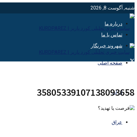
شنبه, آگوست 8, 2026
درباره ما
تماس با ما
شهروند خبرنگار
صفحه اصلی
35805339107138093658
ایران
عراق