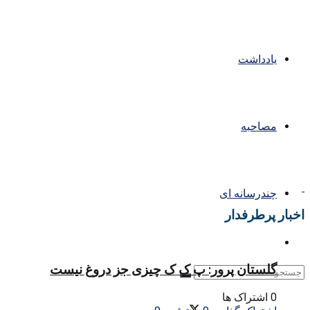
یادداشت
مصاحبه
چندرسانه ای
اخبار پرطرفدار
گلستان پرور: پ ک ک چیزی جز دروغ نیست
0 اشتراک ها