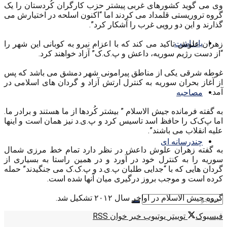
وی می گوید کشورهای غربی پیشتر حزب کارگران کُردستان را یک
گروه تروریستی قلمداد می کردند اما “اکنون اسلحه در اختیارش می
گذارند و این دو رویی غرب را آشکار کرد”.
یادداشت
زهران علوش تاکید می کند که با اعزام نیرو به کوبانی این شهر را
“از دست رژیم سوریه، داعش و پ.ک.ک” آزاد خواهند کرد.
غوطه شرقی یکی از مناطق پیرامونی شهر دمشق می باشد که پس
از آغاز بحران سوریه به کنترل ارتش آزاد و گردان های اسلامی در
آمد.
مصاحبه
به گفته فرمانده جیش الاسلام ” بیشتر کُردها از ما هستند و برادر ما.
اما پ‌ک‌ک را حافظ اسد تاسیس کرد و پ.ی.د نیز همان است و اینها
علیه انقلاب می باشند”.
چندرسانه ای
به گفته زهران علوش داعش در نظر دارد تمام خط مرزی شمال
سوریه را به کنترل خود در آورد و در همین راستا به بسیاری از
گردان هایی که با “جدایی طلبان پ.ی.د و پ.ک.ک می جنگیدند” حمله
کرده است و موجب بروز درگیری میان آنها شده است.
گروه جیش الاسلام در اواخر سال ۲۰۱۲ تشکیل شد.
فیسبوک
توییتر
یوتیوب
خبر خوان RSS