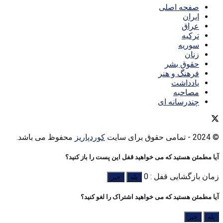
صفحه اصلی
ایران
عراق
ترکیه
سوریه
زنان
حقوق بشر
فرهنگ و هنر
یادداشت
مصاحبه
چندرسانه ای
© 2024
- تمامی حقوق برای سایت
کوردپاریز
محفوظ می باشد.
آیا مطمئن هستید که می خواهید قفل این پست را باز کنید؟
زمان بازگشایی قفل : 0
بله
خیر
آیا مطمئن هستید که می خواهید اشتراک را لغو کنید؟
بله
خیر