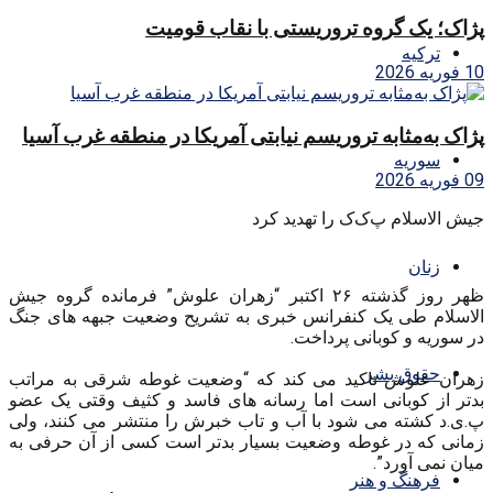
پژاک؛ یک گروه تروریستی با نقاب قومیت
ترکیه
10 فوریه 2026
پژاک به‌مثابه تروریسم نیابتی آمریکا در منطقه غرب آسیا
سوریه
09 فوریه 2026
جیش الاسلام پ‌ک‌ک را تهدید کرد
زنان
ظهر روز گذشته ۲۶ اکتبر “زهران علوش” فرمانده گروه جیش
الاسلام طی یک کنفرانس خبری به تشریح وضعیت جبهه های جنگ
در سوریه و کوبانی پرداخت.
حقوق بشر
زهران علوش تاکید می کند که “وضعیت غوطه شرقی به مراتب
بدتر از کوبانی است اما رسانه های فاسد و کثیف وقتی یک عضو
پ.ی.د کشته می شود با آب و تاب خبرش را منتشر می کنند، ولی
زمانی که در غوطه وضعیت بسیار بدتر است کسی از آن حرفی به
میان نمی آورد”.
فرهنگ و هنر