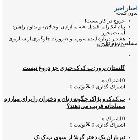
اخبار اخیر
بدون نتیجه
خروج در کار نیست!
پیام آنکارا به قندیل: «نه به آزادی اوجالان» و تداوم راهبرد
امنیت‌محور
هشدار درباره آینده سوریه و ضرورت جلوگیری از سناریوی
مشاهده تمام نتایج
«لیبیایی‌شدن»
گلستان پرور: پ ک ک چیزی جز دروغ نیست
0 اشتراک ها
اشتراک گذاری
0
توئیت
0
پ.ک.ک و پژاک چگونه زنان و دختران را برای مبارزه
مسلحانه فریب می‌دهند؟
0 اشتراک ها
اشتراک گذاری
0
توئیت
0
تیرباران یک دختر گریلا از سوی پ.ک.ک