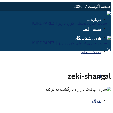
جمعه, آگوست 7, 2026
درباره ما
تماس با ما
شهروند خبرنگار
صفحه اصلی
zeki-shangal
ایران
عراق