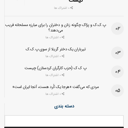
نیست
0 اشتراک ها
پ.ک.ک و پژاک چگونه زنان و دختران را برای مبارزه مسلحانه فریب
می‌دهند؟
0 اشتراک ها
تیرباران یک دختر گریلا از سوی پ.ک.ک
0 اشتراک ها
پ ک ک (حزب کارگران کردستان) چیست
0 اشتراک ها
مردی که می‌گفت «هرجا یک کُرد هست، آنجا ایران است»
0 اشتراک ها
دسته بندی