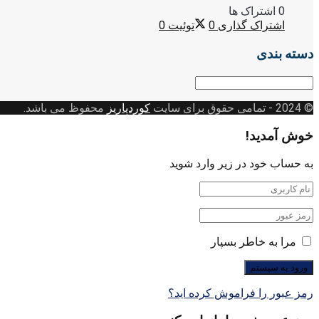
0 اشتراک ها
اشتراک گذاری
0
توئیت
0
دسته بندی
دسته
بندی
© 2024
- تمامی حقوق برای سایت
کوردپاریز
محفوظ می باشد.
خوش آمدید!
به حساب خود در زیر وارد شوید
مرا به خاطر بسپار
رمز عبور را فراموش کرده اید؟