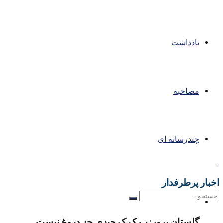
یادداشت
مصاحبه
چندرسانه ای
اخبار پرطرفدار
گلستان پرور: پ ک ک چیزی جز دروغ نیست