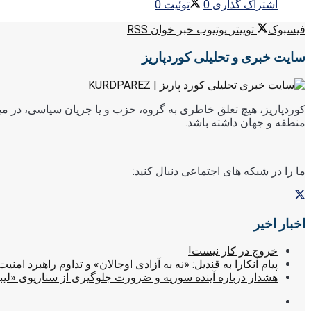
اشتراک گذاری
0
توئیت
0
فیسبوک
توییتر
یوتیوب
خبر خوان RSS
سایت خبری و تحلیلی کوردپاریز
کوردپاریز، هیچ تعلق خاطری به گروه، حزب و یا جریان سیاسی، در میا
منطقه و جهان داشته باشد.
ما را در شبکه های اجتماعی دنبال کنید:
اخبار اخیر
خروج در کار نیست!
پیام آنکارا به قندیل: «نه به آزادی اوجالان» و تداوم راهبرد امنیت
هشدار درباره آینده سوریه و ضرورت جلوگیری از سناریوی «لیب