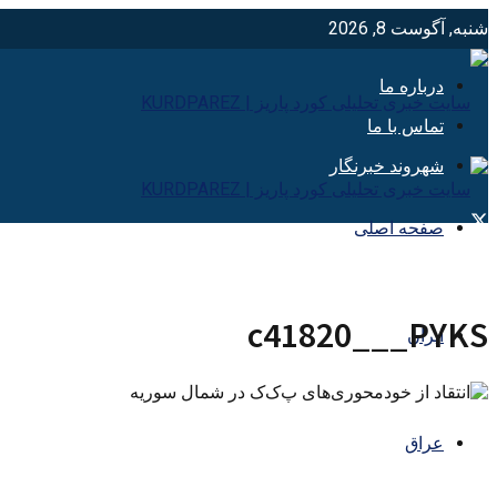
شنبه, آگوست 8, 2026
درباره ما
تماس با ما
شهروند خبرنگار
صفحه اصلی
c41820___PYKS
ایران
عراق