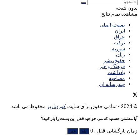
بدون نتیجه
مشاهده تمام نتایج
صفحه اصلی
ایران
عراق
ترکیه
سوریه
زنان
حقوق بشر
فرهنگ و هنر
یادداشت
مصاحبه
چندرسانه ای
© 2024
- تمامی حقوق برای سایت
کوردپاریز
محفوظ می باشد.
آیا مطمئن هستید که می خواهید قفل این پست را باز کنید؟
زمان بازگشایی قفل : 0
بله
خیر