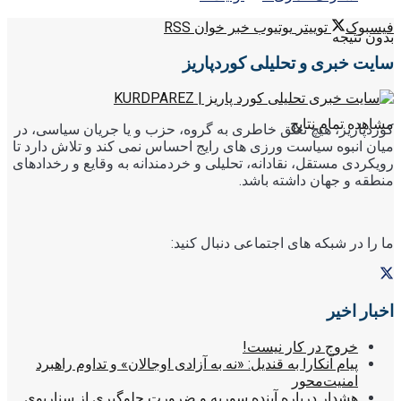
فیسبوک
توییتر
یوتیوب
خبر خوان RSS
بدون نتیجه
سایت خبری و تحلیلی کوردپاریز
مشاهده تمام نتایج
کوردپاریز، هیچ تعلق خاطری به گروه، حزب و یا جریان سیاسی، در
میان انبوه سیاست ورزی های رایج احساس نمی کند و تلاش دارد تا
رویکردی مستقل، نقادانه، تحلیلی و خردمندانه به وقایع و رخدادهای
منطقه و جهان داشته باشد.
ما را در شبکه های اجتماعی دنبال کنید:
اخبار اخیر
خروج در کار نیست!
پیام آنکارا به قندیل: «نه به آزادی اوجالان» و تداوم راهبرد
امنیت‌محور
هشدار درباره آینده سوریه و ضرورت جلوگیری از سناریوی