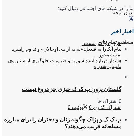
ما را در شبکه های اجتماعی دنبال کنید:
بدون نتیجه
اخبار اخیر
مشاهده تمام نتایج
خروج در کار نیست!
پیام آنکارا به قندیل: «نه به آزادی اوجالان» و تداوم راهبرد
امنیت‌محور
هشدار درباره آینده سوریه و ضرورت جلوگیری از سناریوی
«لیبیایی‌شدن»
گلستان پرور: پ ک ک چیزی جز دروغ نیست
0 اشتراک ها
اشتراک گذاری
0
توئیت
0
پ.ک.ک و پژاک چگونه زنان و دختران را برای مبارزه
مسلحانه فریب می‌دهند؟