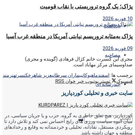
پژاک؛ یک گروه تروریستی با نقاب قومیت
10 فوریه 2026
یادداشت
پژاک به‌مثابه تروریسم نیابتی آمریکا در منطقه غرب آسیا
09 فوریه 2026
مصاحبه
مجری این کنسرت خانم کژال فرهادی (گوینده و مجری)
صداوسیمای مرکز مهاباد است.
برچسب ها:
اسفندماه
بوكان
بيماران سرطاني
عزيز شاهرخ
كنسرت
هنرمند
فیسبوک
توییتر
یوتیوب
خبر خوان RSS
چندرسانه ای
سایت خبری و تحلیلی کوردپاریز
کوردپاریز، هیچ تعلق خاطری به گروه، حزب و یا جریان سیاسی، در
میان انبوه سیاست ورزی های رایج احساس نمی کند و تلاش دارد تا
رویکردی مستقل، نقادانه، تحلیلی و خردمندانه به وقایع و رخدادهای
منطقه و جهان داشته باشد.