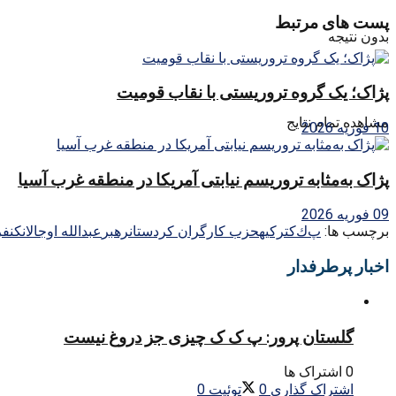
پست های مرتبط
بدون نتیجه
پژاک؛ یک گروه تروریستی با نقاب قومیت
مشاهده تمام نتایج
10 فوریه 2026
پژاک به‌مثابه تروریسم نیابتی آمریکا در منطقه غرب آسیا
09 فوریه 2026
برچسب ها:
پ‌ك‌ك
تركيه
حزب كارگران كردستان
رهبر
عبدالله اوجالان
كنف
اخبار پرطرفدار
گلستان پرور: پ ک ک چیزی جز دروغ نیست
0 اشتراک ها
اشتراک گذاری
0
توئیت
0