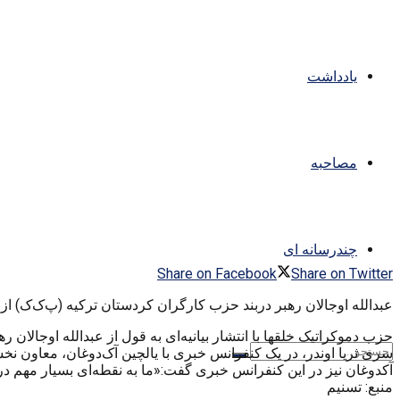
یادداشت
مصاحبه
چندرسانه ای
Share on Facebook
Share on Twitter
عبدالله اوجالان رهبر دربند حزب کارگران کردستان ترکیه (پ‌‌ک‌ک‌) 
‌حزب دموکراتیک خلقها با انتشار بیانیه‌ای به قول از عبد‌الله اوجالا
‌سری ثریا اوندر، در یک کنفرانس خبری با یالچین آک‌دوغان، معاون نخ
‌آکدوغان نیز در این کنفرانس خبری گفت:‌«ما به نقطه‌ای بسیار مهم د
‌منبع: تسنیم