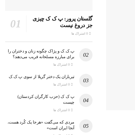
گلستان پرور: پ ک ک چیزی
جز دروغ نیست
0 اشتراک ها
پ.ک.ک و پژاک چگونه زنان و دختران را
برای مبارزه مسلحانه فریب می‌دهند؟
0 اشتراک ها
تیرباران یک دختر گریلا از سوی پ.ک.ک
0 اشتراک ها
پ ک ک (حزب کارگران کردستان)
چیست
0 اشتراک ها
مردی که می‌گفت «هرجا یک کُرد هست،
آنجا ایران است»