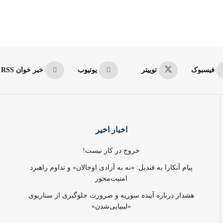
فیسبوک
توییتر
یوتیوب
خبر خوان RSS
اخبار اخیر
خروج در کار نیست!
پیام آنکارا به قندیل: «نه به آزادی اوجالان» و تداوم راهبرد
امنیت‌محور
هشدار درباره آینده سوریه و ضرورت جلوگیری از سناریوی
«لیبیایی‌شدن»