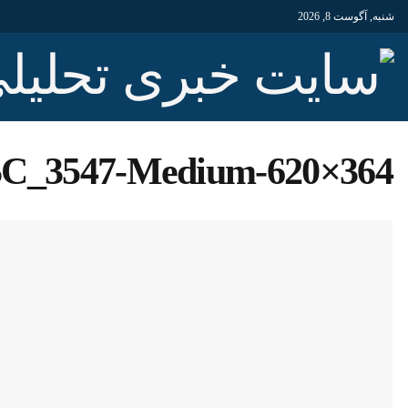
شنبه, آگوست 8, 2026
C_3547-Medium-620×364