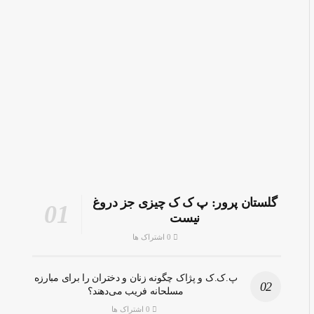
گلستان پرور: پ ک ک چیزی جز دروغ
نیست
0 اشتراک ها
پ.ک.ک و پژاک چگونه زنان و دختران را برای مبارزه
مسلحانه فریب می‌دهند؟
0 اشتراک ها