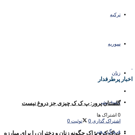
ترکیه
سوریه
زنان
اخبار پرطرفدار
حقوق بشر
گلستان پرور: پ ک ک چیزی جز دروغ نیست
0 اشتراک ها
اشتراک گذاری
0
توئیت
0
فرهنگ و هنر
پ.ک.ک و پژاک چگونه زنان و دختران را برای مبارزه