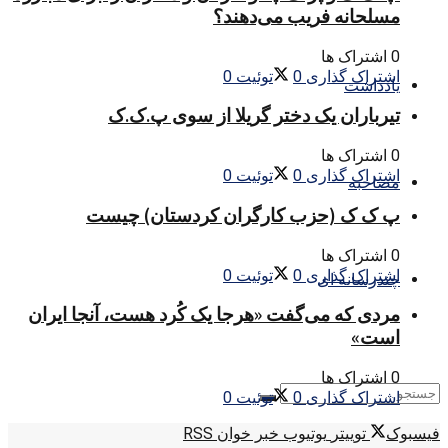
مسلحانه فریب می‌دهند؟
0 اشتراک ها
اشتراک گذاری
0
توئیت
0
یادداشت
تیرباران یک دختر گریلا از سوی پ.ک.ک
0 اشتراک ها
اشتراک گذاری
0
توئیت
0
مصاحبه
پ ک ک (حزب کارگران کردستان) چیست
0 اشتراک ها
اشتراک گذاری
0
توئیت
0
چندرسانه ای
مردی که می‌گفت «هرجا یک کُرد هست، آنجا ایران
است»
0 اشتراک ها
اشتراک گذاری
0
توئیت
0
فیسبوک
توییتر
یوتیوب
خبر خوان RSS