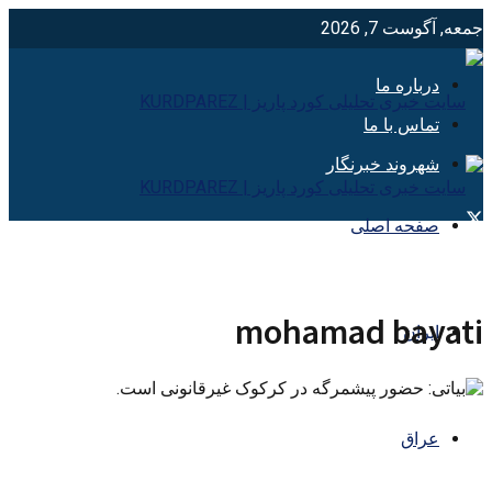
جمعه, آگوست 7, 2026
درباره ما
تماس با ما
شهروند خبرنگار
صفحه اصلی
mohamad bayati
ایران
عراق