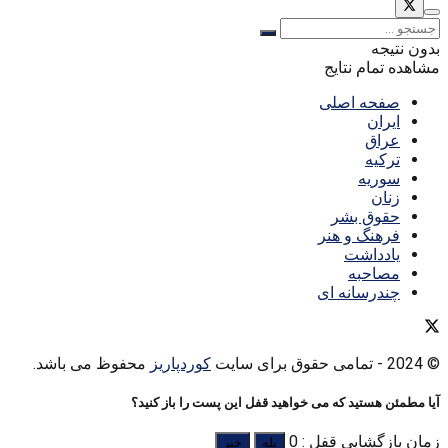
بدون نتیجه
مشاهده تمام نتایج
صفحه اصلی
ایران
عراق
ترکیه
سوریه
زنان
حقوق بشر
فرهنگ و هنر
یادداشت
مصاحبه
چندرسانه ای
© 2024
- تمامی حقوق برای سایت
کوردپاریز
محفوظ می باشد.
آیا مطمئن هستید که می خواهید قفل این پست را باز کنید؟
زمان بازگشایی قفل : 0
بله
خیر