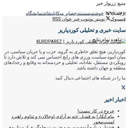
منبع: زریوار خبر
بدون نتیجه
برچسب ها:
خوشنويس
سنندج
صابر ميكايلي
نقاش
نمايشگاه
فیسبوک
توییتر
یوتیوب
خبر خوان RSS
سایت خبری و تحلیلی کوردپاریز
مشاهده تمام نتایج
کوردپاریز، هیچ تعلق خاطری به گروه، حزب و یا جریان سیاسی، در
میان انبوه سیاست ورزی های رایج احساس نمی کند و تلاش دارد تا
رویکردی مستقل، نقادانه، تحلیلی و خردمندانه به وقایع و رخدادهای
منطقه و جهان داشته باشد.
ما را در شبکه های اجتماعی دنبال کنید:
اخبار اخیر
خروج در کار نیست!
پیام آنکارا به قندیل: «نه به آزادی اوجالان» و تداوم راهبرد
امنیت‌محور
هشدار درباره آینده سوریه و ضرورت جلوگیری از سناریوی