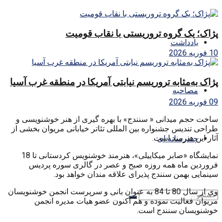
پژاک؛ یک گروه تروریستی با نقاب قومیت
یادداشت
10 فوریه 2026
پژاک به‌مثابه تروریسم نیابتی آمریکا در منطقه غرب آسیا
مصاحبه
09 فوریه 2026
ساخت حجم میدانی « سنندج» با بهره گیری از هنر خوشنویسی و
طراحی تندیس جشنواره بین المللی تئاتر خیابانی مریوان بخشی از
آثار این هنرمند است.
چندرسانه ای
نمایشگاه «صابر میکاییلی»، هنرمند خوشنویس کردستانی تا 18
فروردین ماه همه روزه صبح و عصر در گالری سوره پردیس
سینمایی بهمن سنندج پذیرای علاقه مندان خواهد بود.
وی از سال 80 تا 84 به عنوان بانی و سرپرست انجمن خوشنویسان
مریوان فعالیت نموده و هم اکنون عضو هیات مدیره انجمن
خوشنویسان سنندج است.