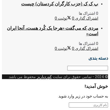
پ ک ک (حزب کارگران کردستان) چیست
0 اشتراک ها
اشتراک گذاری
0
توئیت
0
مردی که می‌گفت «هرجا یک کُرد هست، آنجا ایران
است»
0 اشتراک ها
اشتراک گذاری
0
توئیت
0
دسته بندی
دسته
بندی
© 2024
- تمامی حقوق برای سایت
کوردپاریز
محفوظ می باشد.
خوش آمدید!
به حساب خود در زیر وارد شوید