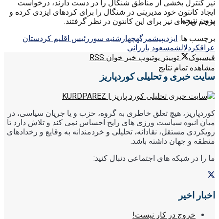
نیز کنترل بخشی از مناطق شنگال را در دست دارند، درخواست
ایجاد کانتون خود مدیریتی در شنگال را برای کردهای ایزدی کرده‌ و
بدون نتیجه
پرچم ویژه‌ای نیز برای این کانتون در نظر گرفتند.
برچسب ها:
ايزدي
پيشمرگه
چهارشنبه سور
رئيس اقليم كردستان
عراق
كرد
لالش
مسعود بارزاني
فیسبوک
توییتر
یوتیوب
خبر خوان RSS
مشاهده تمام نتایج
سایت خبری و تحلیلی کوردپاریز
کوردپاریز، هیچ تعلق خاطری به گروه، حزب و یا جریان سیاسی، در
میان انبوه سیاست ورزی های رایج احساس نمی کند و تلاش دارد تا
رویکردی مستقل، نقادانه، تحلیلی و خردمندانه به وقایع و رخدادهای
منطقه و جهان داشته باشد.
ما را در شبکه های اجتماعی دنبال کنید:
اخبار اخیر
خروج در کار نیست!