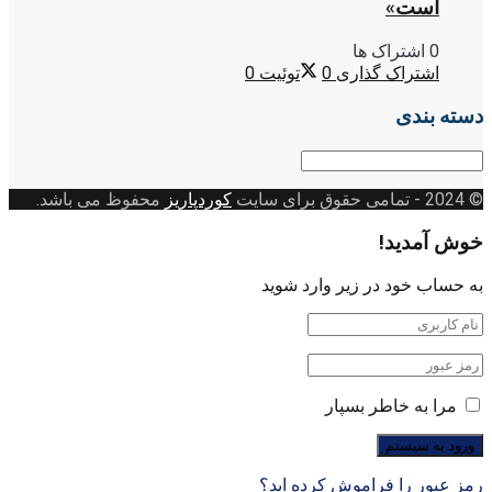
است»
0 اشتراک ها
اشتراک گذاری
0
توئیت
0
دسته بندی
دسته
بندی
© 2024
- تمامی حقوق برای سایت
کوردپاریز
محفوظ می باشد.
خوش آمدید!
به حساب خود در زیر وارد شوید
مرا به خاطر بسپار
رمز عبور را فراموش کرده اید؟