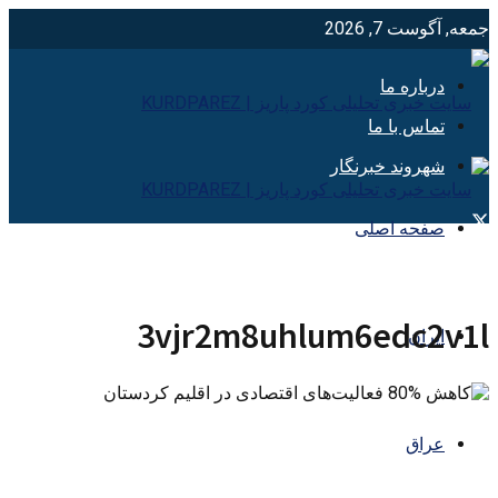
جمعه, آگوست 7, 2026
درباره ما
تماس با ما
شهروند خبرنگار
صفحه اصلی
3vjr2m8uhlum6edc2v1l
ایران
عراق