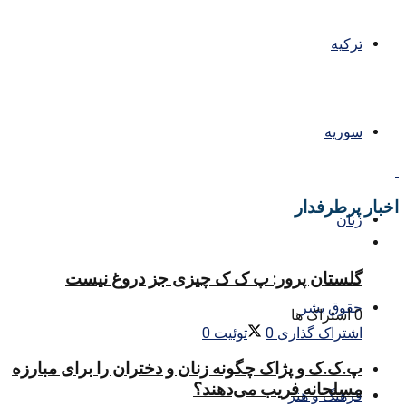
ترکیه
سوریه
اخبار پرطرفدار
زنان
گلستان پرور: پ ک ک چیزی جز دروغ نیست
حقوق بشر
0 اشتراک ها
اشتراک گذاری
0
توئیت
0
پ.ک.ک و پژاک چگونه زنان و دختران را برای مبارزه
مسلحانه فریب می‌دهند؟
فرهنگ و هنر