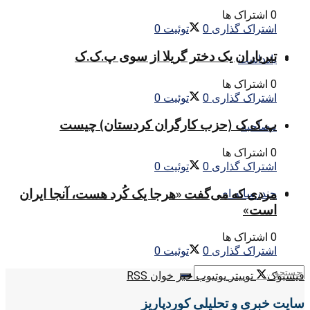
0 اشتراک ها
اشتراک گذاری
0
توئیت
0
تیرباران یک دختر گریلا از سوی پ.ک.ک
یادداشت
0 اشتراک ها
اشتراک گذاری
0
توئیت
0
پ ک ک (حزب کارگران کردستان) چیست
مصاحبه
0 اشتراک ها
اشتراک گذاری
0
توئیت
0
مردی که می‌گفت «هرجا یک کُرد هست، آنجا ایران
چندرسانه ای
است»
0 اشتراک ها
اشتراک گذاری
0
توئیت
0
فیسبوک
توییتر
یوتیوب
خبر خوان RSS
سایت خبری و تحلیلی کوردپاریز