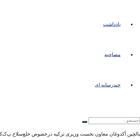
یادداشت
مصاحبه
چندرسانه ای
یالچین آکدوغان معاون نخست وزیری ترکیه درخصوص خلع‌سلاح پ‌ک‌ک گفت