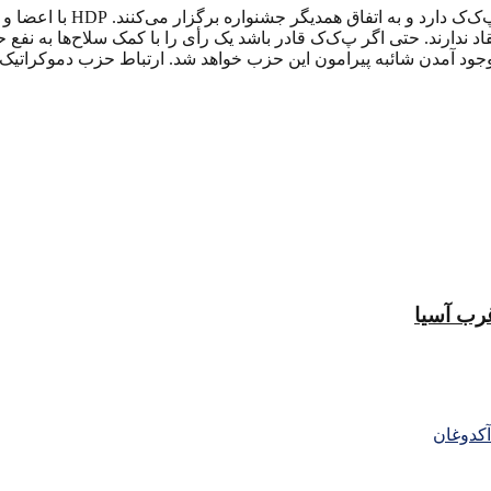
وی افزود: حزب دموکراتیک خ
 ندارند. حتی اگر پ‌ک‌ک قادر باشد یک رأی را با کمک سلاح‌ها به نفع 
وجود آمدن شائبه پیرامون این حزب خواهد شد. ارتباط حزب دموکراتیک
غرب آسیا
آكدوغان