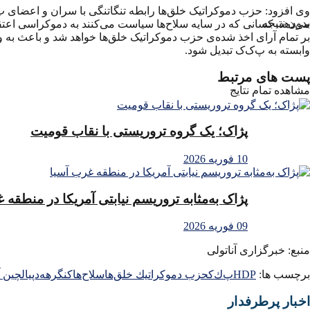
بدون نتیجه
می‌دهد. کسانی که در سایه سلاح‌ها سیاست می‌کنند به دموکراسی اعتقاد
بر تمام آرای اخذ شده‌ی حزب دموکراتیک خلق‌ها خواهد شد و باعث به 
وابسته به پ‌ک‌ک تبدیل شود.
پست های مرتبط
مشاهده تمام نتایج
پژاک؛ یک گروه تروریستی با نقاب قومیت
10 فوریه 2026
پژاک به‌مثابه تروریسم نیابتی آمریکا در منطقه 
09 فوریه 2026
منبع: خبرگزاری آناتولی
برچسب ها:
HDP
پ‌ك‌ك
حزب دموكراتيك خلق‌ها
سلاح‌ها
كنگره
ه‌د‌پ
يالچين 
اخبار پرطرفدار