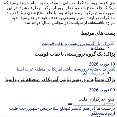
وی افزود: روند مذاکرات زمانی با موفقیت به اتمام خواهد رسید که
پ‌ک‌ک خلع سلاح شده و خطر ترور از ترکیه برطرف شود؛ در این
صورت تمام ترکیه برنده خواهد بود. با خلع سلاح شدن پ‌ک‌ک روند
مذاکرات در ابعاد بسیار وسیعی به هدف خود خواهد رسید. بقیه
یادداشت
موارد با استفاده از سیاست در مجلس دنبال خواهد شد.
پست های مرتبط
مصاحبه
پژاک؛ یک گروه تروریستی با نقاب قومیت
10 فوریه 2026
چندرسانه ای
پژاک به‌مثابه تروریسم نیابتی آمریکا در منطقه غرب آسیا
09 فوریه 2026
منبع: خبرگزاری ملیت
برچسب ها:
ابراهيم كالين
تركيه
خلع سلاح
رئيس جمهور
رجب طيب
اردوغان
سخنگو