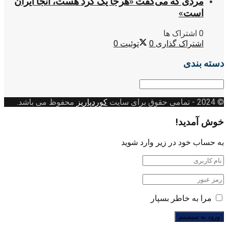
مردی که می‌گفت «هرجا یک کُرد هست، آنجا ایران
است»
0 اشتراک ها
اشتراک گذاری
0
توئیت
0
دسته بندی
دسته
بندی
© 2024
- تمامی حقوق برای سایت
کوردپاریز
محفوظ می باشد.
خوش آمدید!
به حساب خود در زیر وارد شوید
مرا به خاطر بسپار