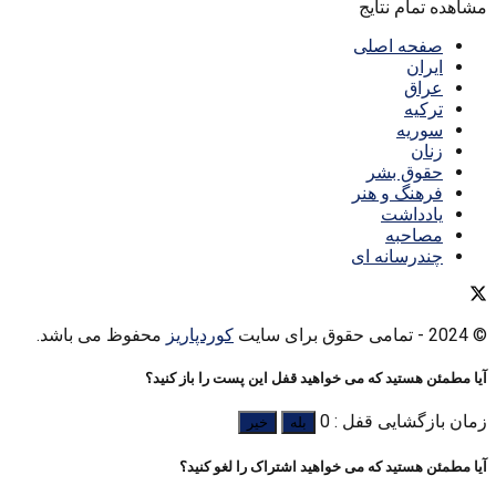
مشاهده تمام نتایج
صفحه اصلی
ایران
عراق
ترکیه
سوریه
زنان
حقوق بشر
فرهنگ و هنر
یادداشت
مصاحبه
چندرسانه ای
© 2024
- تمامی حقوق برای سایت
کوردپاریز
محفوظ می باشد.
آیا مطمئن هستید که می خواهید قفل این پست را باز کنید؟
زمان بازگشایی قفل : 0
بله
خیر
آیا مطمئن هستید که می خواهید اشتراک را لغو کنید؟