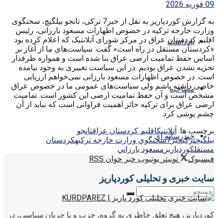
09 فوریه 2026
به گزارش کوردپاریز به نقل از خبر7 ترکی، تانجو بیلگیچ، سخنگوی
وزارت خارجه ترکیه در خصوص اظهارات مسعود بارزانی، رئیس
اقلیم کردستان عراق در مرکز شورای آتلانتیک که اعلام کرده بود
یادداشت
«کردستان مستقل در راه است» گفت: سیاست‌های ما از آغاز بر
اساس حفظ تمامیت ارضی عراق بنا شده است و همواره طرفدار
تجزیه نشدن عراق بودیم. در این سیاست تغییری به وجود نیامده
است. در خصوص اظهارات مسعود بارزانی نمی‌خواهم ارزیابی
خاصی داشته باشم ولی سیاست‌های عمومی ما در خصوص عراق
مصاحبه
مشخص است و آن حفظ تمامیت ارضی این کشور است. تمامیت
ارضی عراق برای ترکیه حائز اهمیت فراوانی است که نباید از آن
چشم پوشی کرد.
برچسب ها:
آتلانتيك
اقليم كردستان عراق
تانجو
چندرسانه ای
بيلگيچ
تركي
خبر7
سخنگوي وزارت خارجه تركيه
كردستان
مستقل
كوردپاريز
مسعود بارزاني
فیسبوک
توییتر
یوتیوب
خبر خوان RSS
سایت خبری و تحلیلی کوردپاریز
کوردپاریز، هیچ تعلق خاطری به گروه، حزب و یا جریان سیاسی، در