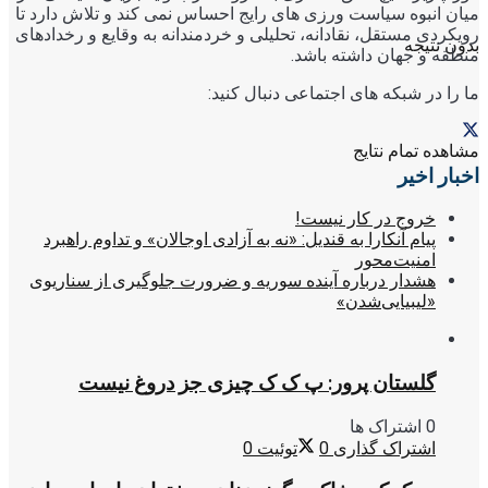
میان انبوه سیاست ورزی های رایج احساس نمی کند و تلاش دارد تا
رویکردی مستقل، نقادانه، تحلیلی و خردمندانه به وقایع و رخدادهای
بدون نتیجه
منطقه و جهان داشته باشد.
ما را در شبکه های اجتماعی دنبال کنید:
مشاهده تمام نتایج
اخبار اخیر
خروج در کار نیست!
پیام آنکارا به قندیل: «نه به آزادی اوجالان» و تداوم راهبرد
امنیت‌محور
هشدار درباره آینده سوریه و ضرورت جلوگیری از سناریوی
«لیبیایی‌شدن»
گلستان پرور: پ ک ک چیزی جز دروغ نیست
0 اشتراک ها
اشتراک گذاری
0
توئیت
0