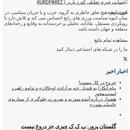
بدون نتیجه
کوردپاریز، هیچ تعلق خاطری به گروه، حزب و یا جریان سیاسی، در
میان انبوه سیاست ورزی های رایج احساس نمی کند و تلاش دارد تا
رویکردی مستقل، نقادانه، تحلیلی و خردمندانه به وقایع و رخدادهای
منطقه و جهان داشته باشد.
مشاهده تمام نتایج
ما را در شبکه های اجتماعی دنبال کنید:
اخبار اخیر
خروج در کار نیست!
پیام آنکارا به قندیل: «نه به آزادی اوجالان» و تداوم راهبرد
امنیت‌محور
هشدار درباره آینده سوریه و ضرورت جلوگیری از سناریوی
«لیبیایی‌شدن»
گلستان پرور: پ ک ک چیزی جز دروغ نیست