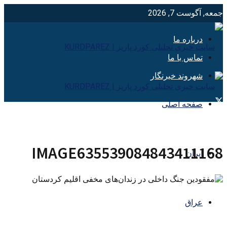
جمعه, آگوست 7, 2026
درباره ما
تماس با ما
شهروند خبرنگار
صفحه اصلی
IMAGE635539084843411168
ایران
عراق