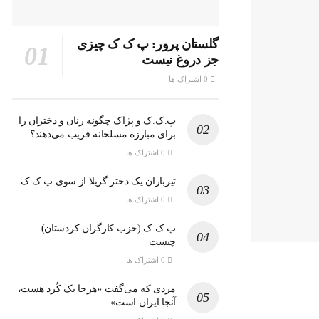
گلستان پرور: پ ک ک چیزی
جز دروغ نیست
0 اشتراک ها
پ.ک.ک و پژاک چگونه زنان و دختران را
برای مبارزه مسلحانه فریب می‌دهند؟
0 اشتراک ها
تیرباران یک دختر گریلا از سوی پ.ک.ک
0 اشتراک ها
پ ک ک (حزب کارگران کردستان)
چیست
0 اشتراک ها
مردی که می‌گفت «هرجا یک کُرد هست،
آنجا ایران است»