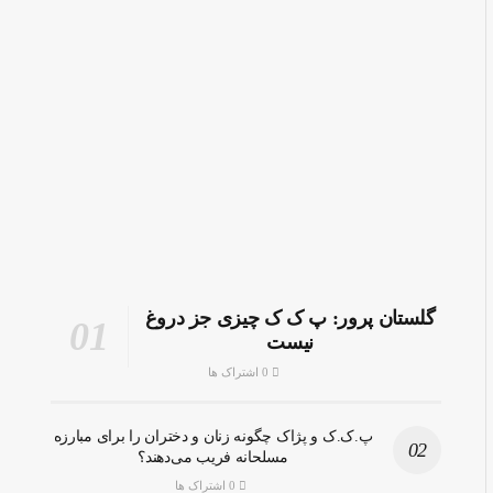
گلستان پرور: پ ک ک چیزی جز دروغ
نیست
0 اشتراک ها
پ.ک.ک و پژاک چگونه زنان و دختران را برای مبارزه
مسلحانه فریب می‌دهند؟
0 اشتراک ها