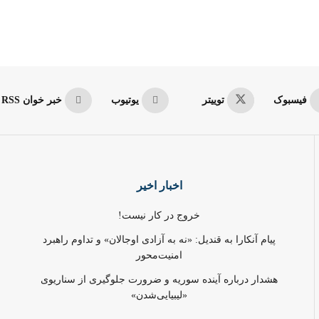
فیسبوک
توییتر
یوتیوب
خبر خوان RSS
اخبار اخیر
خروج در کار نیست!
پیام آنکارا به قندیل: «نه به آزادی اوجالان» و تداوم راهبرد
امنیت‌محور
هشدار درباره آینده سوریه و ضرورت جلوگیری از سناریوی
«لیبیایی‌شدن»