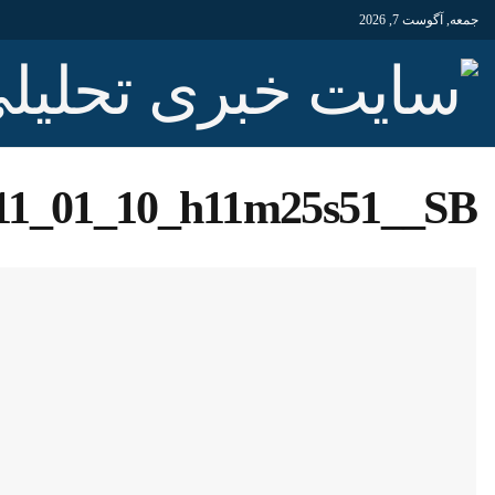
جمعه, آگوست 7, 2026
11_01_10_h11m25s51__SB