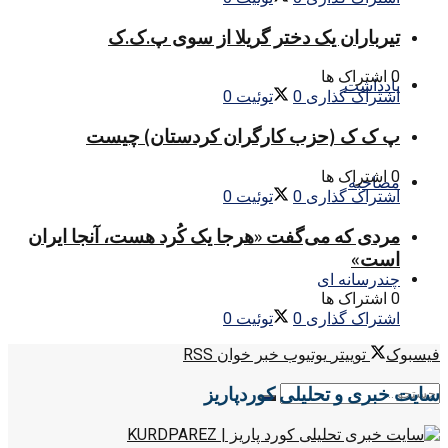
تیرباران یک دختر گریلا از سوی پ.ک.ک
0 اشتراک ها
یادداشت
اشتراک گذاری
0
توئیت
0
پ ک ک (حزب کارگران کردستان) چیست
0 اشتراک ها
مصاحبه
اشتراک گذاری
0
توئیت
0
مردی که می‌گفت «هرجا یک کُرد هست، آنجا ایران
است»
چندرسانه ای
0 اشتراک ها
اشتراک گذاری
0
توئیت
0
فیسبوک
توییتر
یوتیوب
خبر خوان RSS
سایت خبری و تحلیلی کوردپاریز