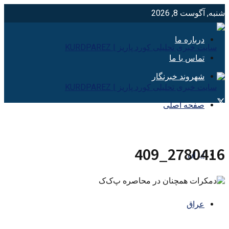
شنبه, آگوست 8, 2026
درباره ما
تماس با ما
شهروند خبرنگار
صفحه اصلی
2780416_409
ایران
عراق