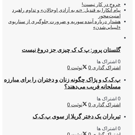
خروج در کار نیست!
پیام آنکارا به قندیل: «نه به آزادی اوجالان» و تداوم راهبرد
امنیت‌محور
هشدار درباره آینده سوریه و ضرورت جلوگیری از سناریوی
«لیبیایی‌شدن»
گلستان پرور: پ ک ک چیزی جز دروغ نیست
0 اشتراک ها
اشتراک گذاری
0
توئیت
0
پ.ک.ک و پژاک چگونه زنان و دختران را برای مبارزه
مسلحانه فریب می‌دهند؟
0 اشتراک ها
اشتراک گذاری
0
توئیت
0
تیرباران یک دختر گریلا از سوی پ.ک.ک
0 اشتراک ها
اشتراک گذاری
0
توئیت
0