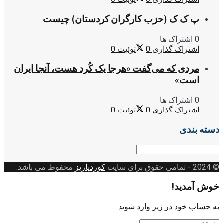
پ ک ک (حزب کارگران کردستان) چیست
0 اشتراک ها
اشتراک گذاری
0
توئیت
0
مردی که می‌گفت «هرجا یک کُرد هست، آنجا ایران
است»
0 اشتراک ها
اشتراک گذاری
0
توئیت
0
دسته بندی
دسته
بندی
© 2024
- تمامی حقوق برای سایت
کوردپاریز
محفوظ می باشد.
خوش آمدید!
به حساب خود در زیر وارد شوید