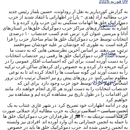
09 فوریه 2026
به گزارش کوردپاریز به نقل از روداونت، حسین یلماز رئیس جدید
حزب مطالبه آزاد (هدی – پار) در اظهاراتی با انتقاد شدید از حزب
دموکراتیک خلق ها اتهامات سنگینی به این حزب وارد کرده و با
یادداشت
اشاره به بمبگذاری‌های مراکز حزب دموکراتیک خلق‌ها در استان‌های
آدانا و مرسین عنوان کرد: ترس عدم کسب حدنصاب ۱۰ درصدی
انتخابات توسط حزب دموکراتیک خلق ها تمام ساختار حزب را فرا
گرفته است. به طوری که خودشان بر علیه خودشان سوءقصد
ترتیب می دهند. بر اساس آخرین نظرسنجی هایی که به دست ما
مصاحبه
رسیده است حزب دموکراتیک خلق ها رقمی زیر حدنصاب انتخابات
را به دست آورده است. برای این که احساسات افکار عمومی را در
ترکیه جریحه دار کرده و به خصوص رای کردهای ساکن غرب ترکیه
را به دست آورند این گونه سیاست ها را اتخاذ کرده اند تا به نوعی
مظلوم نمایی کنند. در روزهای پیش رو نیز احتمال ترتیب دادن ترور
چندرسانه ای
اشخاص مهم حزب توسط خود حزب وجود دارد. برای این که
حدنصاب انتخابات را به دست آورند هر کاری انجام خواهند داد. مانند
این اقدامات را در طول تاریخ نیز مشاهده کرده ایم و مشاهده نیز
خواهیم کرد.
وی در ادامه اظهارات خود تصریح کرد: در شهر غازی عنتاب به یک
انجمن سیاسی – اسلامی نزدیک به حزب مطالبه آزاد حملاتی صورت
گرفته است. نزدیک به ۲۰ نفر از طرفداران حزب دموکراتیک خلق ها
با حمله به انجمن خساراتی به آن وارد آورده اند. افرادی نیز وابسته
به انجمن زخمی شده اند. حزب دموکراتیک خلق ها باید در خصوص