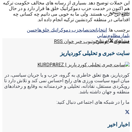
این حملات توضیح دهد. بسیاری از رسانه های مخالف حکومت ترکیه
هم اکنون در خدمت حزب دموکراتیک خلق ها قرار دارد و در حال
بدون نتیجه
تبلیغ این حزب هستند. ولی ما به خوبی می دانیم چه کسانی چه
اقداماتی در منطقه کردنشین ترکیه انجام داده اند.
برچسب ها:
انتخابات
حدنصاب
حزب دموكراتيك‌ خلق‌ها
حسن
يلماز
مظلوم‌نمايي
مشاهده تمام نتایج
فیسبوک
توییتر
یوتیوب
خبر خوان RSS
سایت خبری و تحلیلی کوردپاریز
کوردپاریز، هیچ تعلق خاطری به گروه، حزب و یا جریان سیاسی، در
میان انبوه سیاست ورزی های رایج احساس نمی کند و تلاش دارد تا
رویکردی مستقل، نقادانه، تحلیلی و خردمندانه به وقایع و رخدادهای
منطقه و جهان داشته باشد.
ما را در شبکه های اجتماعی دنبال کنید:
اخبار اخیر