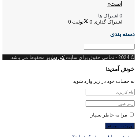
است»
0 اشتراک ها
اشتراک گذاری
0
توئیت
0
دسته بندی
دسته
بندی
© 2024
- تمامی حقوق برای سایت
کوردپاریز
محفوظ می باشد.
خوش آمدید!
به حساب خود در زیر وارد شوید
مرا به خاطر بسپار
رمز عبور را فراموش کرده اید؟