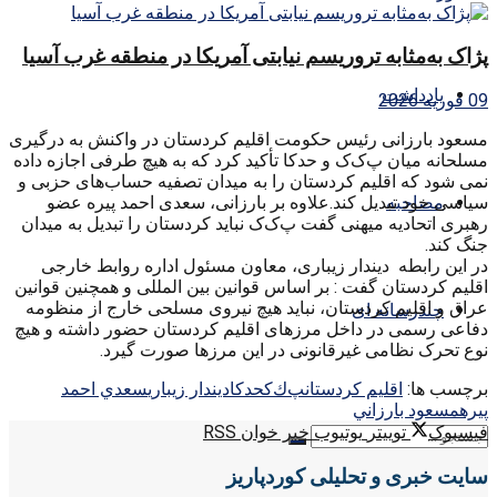
پژاک به‌مثابه تروریسم نیابتی آمریکا در منطقه غرب آسیا
یادداشت
09 فوریه 2026
مسعود بارزانی رئیس حکومت اقلیم کردستان در واکنش به درگیری
مسلحانه‌ میان پ‌ک‌ک و حدکا تأکید کرد که به هیچ طرفی اجازه داده
نمی شود که اقلیم کردستان را به میدان تصفیه حساب‌های حزبی و
مصاحبه
سیاسی خود تبدیل کند.علاوه بر بارزانی، سعدی احمد پیره‌ عضو
رهبری اتحادیه‌ میهنی گفت پ‌ک‌ک نباید کردستان را تبدیل به‌ میدان
جنگ کند.
در این رابطه دیندار زیباری، معاون مسئول اداره‌ روابط خارجی
اقلیم کردستان گفت : بر اساس قوانین بین المللی و همچنین قوانین
عراق و اقلیم کردستان، نباید هیچ نیروی مسلحی خارج از منظومه‌
چندرسانه ای
دفاعی رسمی در داخل مرزهای اقلیم کردستان حضور داشته‌ و هیچ
نوع تحرک نظامی غیرقانونی در این مرزها صورت گیرد.
برچسب ها:
اقليم كردستان
پ‌ك‌ك
حدكا
ديندار زيباري
سعدي احمد
پيره
مسعود بارزاني
فیسبوک
توییتر
یوتیوب
خبر خوان RSS
سایت خبری و تحلیلی کوردپاریز