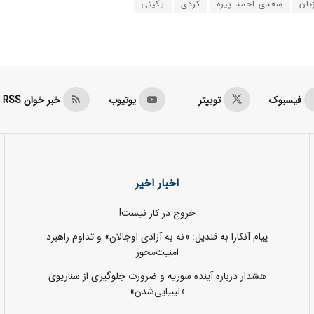
بان
سعدي احمد پيره
كردي
يكيتي
فیسبوک
توییتر
یوتیوب
خبر خوان RSS
اخبار اخیر
خروج در کار نیست!
پیام آنکارا به قندیل: «نه به آزادی اوجالان» و تداوم راهبرد
امنیت‌محور
هشدار درباره آینده سوریه و ضرورت جلوگیری از سناریوی
«لیبیایی‌شدن»