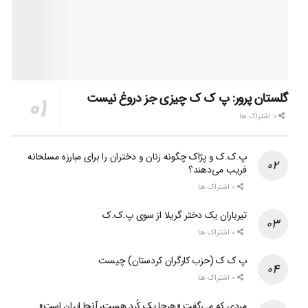
گلستان پرور: پ ک ک چیزی جز دروغ نیست
0 اشتراک ها
پ.ک.ک و پژاک چگونه زنان و دختران را برای مبارزه مسلحانه
فریب می‌دهند؟
0 اشتراک ها
تیرباران یک دختر گریلا از سوی پ.ک.ک
0 اشتراک ها
پ ک ک (حزب کارگران کردستان) چیست
0 اشتراک ها
مردی که می‌گفت «هرجا یک کُرد هست، آنجا ایران است»