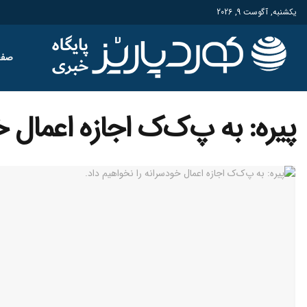
یکشنبه, آگوست 9, 2026
صفح
پیره: به پ‌ک‌ک اجازه اعمال خ