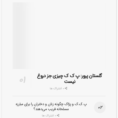
گلستان پرور: پ ک ک چیزی جز دروغ
نیست
0 اشتراک ها
پ.ک.ک و پژاک چگونه زنان و دختران را برای مبارزه
مسلحانه فریب می‌دهند؟
0 اشتراک ها