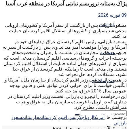
پژاک به‌مثابه تروریسم نیابتی آمریکا در منطقه غرب آسیا
09 فوریه 2026
یادداشت
مسعود بارزانی پس از بازگشت از سفر آمریکا و کشورهای اروپایی
مدعی شد بسیاری از کشورها از استقلال اقلیم کردستان حمایت
می‌کنند.
مسعود بارزانی، رئیس اقلیم کردستان عراق دیدارهای خود در
آمریکا و اروپا را موفقیت آمیز می​داند. وی پس از بازگشت از سفر به
جمهوری چک و مجارستان در نشست با رهبران و شخصیت‌های
مصاحبه
برجسته احزاب و گروه‌های سیاسی اقلیم کردستان مدعی است که
بسیاری از کشورهای جهان آماده‌ حمایت از استقلال اقلیم کردستان
هستند. وی مدعی است تا زمانی​که اقلیم کردستان از عراق جدا
نشود، مشکلات کردها حل نخواهد شد.
در همین حال نخست‌وزیر اقلیم کردستان از سازمان ملل، آمریکا و
چندرسانه ای
انگلیس خواست تا برای اجرایی کردن توافق نفتی و قانون بودجه
عمومی سال 2015 عراق، مداخله کنند.
این درخواست را نیچروان بارزانی، نخست‌وزیر اقلیم کردستان در
دیداری که در اربیل با فرستاده سازمان ملل به عراق و هیات
همراهش داشت، مطرح کرد.
برچسب ها:
آمريكا
اروپا
چك
رئيس اقليم كردستان
مجارستان
مسعود
بارزاني
فیسبوک
توییتر
یوتیوب
خبر خوان RSS