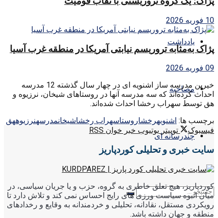
پژاک؛ یک گروه تروریستی با نقاب قومیت
10 فوریه 2026
یادداشت
پژاک به‌مثابه تروریسم نیابتی آمریکا در منطقه غرب آسیا
09 فوریه 2026
خیرین مدرسه ساز اشنویه ای در چهار سال گذشته 12 مدرسه
مصاحبه
احداث کرده‌اند که سه مدرسه آنها در روستاهای شیخان، نرزیوه و
هق توسط سهراب رخشا احداث شده‌اند.
برچسب ها:
اشنويه
رخشا
روستا
سهراب رخشا
شيخان
مدرسه
نرزيوه
هق
فیسبوک
توییتر
یوتیوب
خبر خوان RSS
چندرسانه ای
سایت خبری و تحلیلی کوردپاریز
کوردپاریز، هیچ تعلق خاطری به گروه، حزب و یا جریان سیاسی، در
میان انبوه سیاست ورزی های رایج احساس نمی کند و تلاش دارد تا
رویکردی مستقل، نقادانه، تحلیلی و خردمندانه به وقایع و رخدادهای
منطقه و جهان داشته باشد.