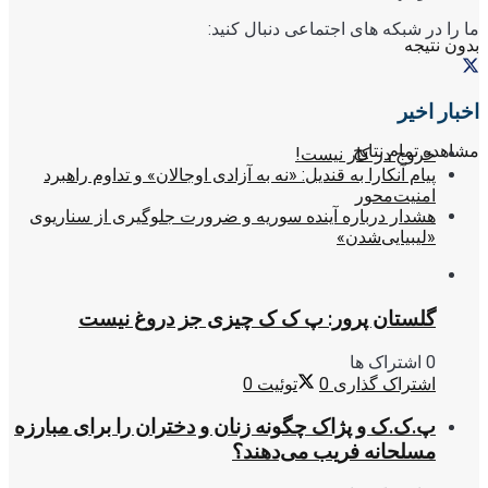
ما را در شبکه های اجتماعی دنبال کنید:
بدون نتیجه
اخبار اخیر
مشاهده تمام نتایج
خروج در کار نیست!
پیام آنکارا به قندیل: «نه به آزادی اوجالان» و تداوم راهبرد
امنیت‌محور
هشدار درباره آینده سوریه و ضرورت جلوگیری از سناریوی
«لیبیایی‌شدن»
گلستان پرور: پ ک ک چیزی جز دروغ نیست
0 اشتراک ها
اشتراک گذاری
0
توئیت
0
پ.ک.ک و پژاک چگونه زنان و دختران را برای مبارزه
مسلحانه فریب می‌دهند؟