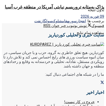
پژاک به‌مثابه تروریسم نیابتی آمریکا در منطقه غرب آسیا
بدون نتیجه
09 فوریه 2026
برچسب ها:
انفجار
سوريه
قامشلو
كپسول
گاز
نفت
فیسبوک
توییتر
یوتیوب
خبر خوان RSS
مشاهده تمام نتایج
سایت خبری و تحلیلی کوردپاریز
کوردپاریز، هیچ تعلق خاطری به گروه، حزب و یا جریان سیاسی، در
میان انبوه سیاست ورزی های رایج احساس نمی کند و تلاش دارد تا
رویکردی مستقل، نقادانه، تحلیلی و خردمندانه به وقایع و رخدادهای
منطقه و جهان داشته باشد.
ما را در شبکه های اجتماعی دنبال کنید:
اخبار اخیر
خروج در کار نیست!