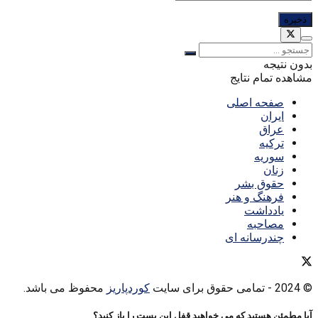
بدون نتیجه
مشاهده تمام نتایج
صفحه اصلی
ایران
عراق
ترکیه
سوریه
زنان
حقوق بشر
فرهنگ و هنر
یادداشت
مصاحبه
چندرسانه ای
© 2024
- تمامی حقوق برای سایت
کوردپاریز
محفوظ می باشد.
آیا مطمئن هستید که می خواهید قفل این پست را باز کنید؟