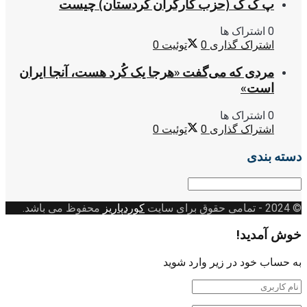
پ ک ک (حزب کارگران کردستان) چیست
0 اشتراک ها
اشتراک گذاری
0
توئیت
0
مردی که می‌گفت «هرجا یک کُرد هست، آنجا ایران
است»
0 اشتراک ها
اشتراک گذاری
0
توئیت
0
دسته بندی
دسته
بندی
© 2024
- تمامی حقوق برای سایت
کوردپاریز
محفوظ می باشد.
خوش آمدید!
به حساب خود در زیر وارد شوید