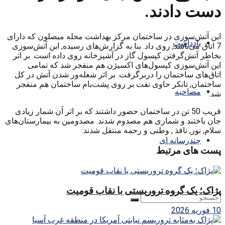
دست دادند.
این آتش‌سوزی در ساختمان مرکز بهداشت محله میصلون که دارای
یادداشت
7 اتاق می‌باشد, روی داد. بنا به گزارش‌های رسیده, این آتش‌سوزی
بخاطر آتش‌گرفتن کپسول گاز در آشپزخانه روی داده است. بر اثر
این آتش‌سوزی کپسول‌های اکسیژن هم منفجر شد که تمامی
اتاق‌های ساختمان را دربرگرفت. بر اثر شعله‌ور شدن آتش در کل
ساختمان, تانکر حاوی نفت بر روی پشت‌بام ساختمان هم منفجر
مصاحبه
شد.
قریب 50 تن در ساختمان حضور داشتند که بر اثر آن شمار زیادی
جان باختند و شماری هم مصدوم شدند. مصدومین به بیمارستان‌های
سلام, نور, نافذ , وطنی و رحمه منتقل شدند.
چندرسانه ای
پست های مرتبط
پژاک؛ یک گروه تروریستی با نقاب قومیت
10 فوریه 2026