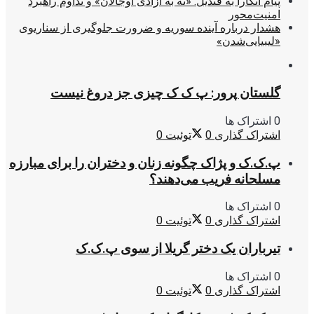
پیام آنکارا به قندیل: «نه به آزادی اوجالان» و تداوم راهبرد
امنیت‌محور
هشدار درباره آینده سوریه و ضرورت جلوگیری از سناریوی
«لیبیایی‌شدن»
گلستان پرور: پ ک ک چیزی جز دروغ نیست
0 اشتراک ها
اشتراک گذاری
0
توئیت
0
پ.ک.ک و پژاک چگونه زنان و دختران را برای مبارزه
مسلحانه فریب می‌دهند؟
0 اشتراک ها
اشتراک گذاری
0
توئیت
0
تیرباران یک دختر گریلا از سوی پ.ک.ک
0 اشتراک ها
اشتراک گذاری
0
توئیت
0