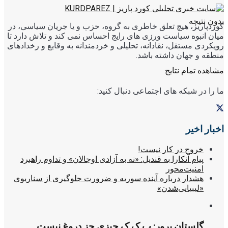
بدون نتیجه
کوردپاریز، هیچ تعلق خاطری به گروه، حزب و یا جریان سیاسی، در
میان انبوه سیاست ورزی های رایج احساس نمی کند و تلاش دارد تا
رویکردی مستقل، نقادانه، تحلیلی و خردمندانه به وقایع و رخدادهای
منطقه و جهان داشته باشد.
مشاهده تمام نتایج
ما را در شبکه های اجتماعی دنبال کنید:
اخبار اخیر
خروج در کار نیست!
پیام آنکارا به قندیل: «نه به آزادی اوجالان» و تداوم راهبرد
امنیت‌محور
هشدار درباره آینده سوریه و ضرورت جلوگیری از سناریوی
«لیبیایی‌شدن»
گلستان پرور: پ ک ک چیزی جز دروغ نیست