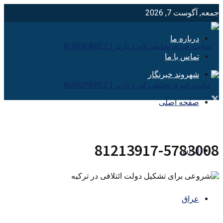
جمعه, آگوست 7, 2026
درباره ما
تماس با ما
شهروند خبرنگار
صفحه اصلی
81213917-5783008
ایران
عراق