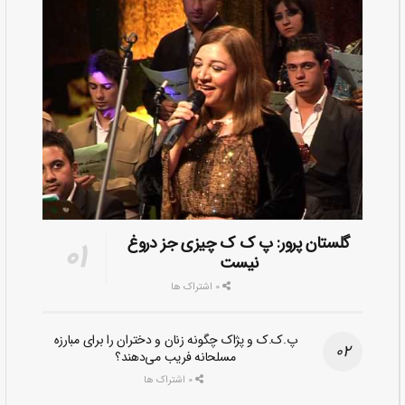
گلستان پرور: پ ک ک چیزی جز دروغ
نیست
0 اشتراک ها
پ.ک.ک و پژاک چگونه زنان و دختران را برای مبارزه
مسلحانه فریب می‌دهند؟
0 اشتراک ها