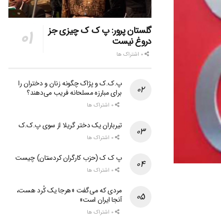
گلستان پرور: پ ک ک چیزی جز
دروغ نیست
0 اشتراک ها
پ.ک.ک و پژاک چگونه زنان و دختران را
برای مبارزه مسلحانه فریب می‌دهند؟
0 اشتراک ها
تیرباران یک دختر گریلا از سوی پ.ک.ک
0 اشتراک ها
پ ک ک (حزب کارگران کردستان) چیست
0 اشتراک ها
مردی که می‌گفت «هرجا یک کُرد هست،
آنجا ایران است»
0 اشتراک ها