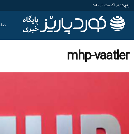
پنج‌شنبه, آگوست 6, 2026
صفح
mhp-vaatler