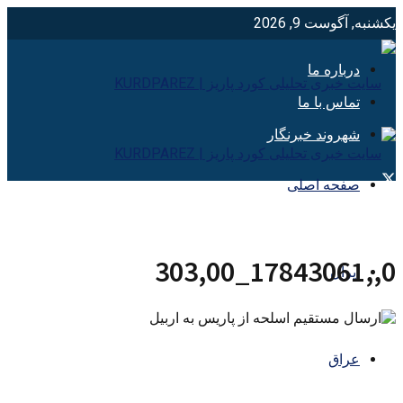
یکشنبه, آگوست 9, 2026
درباره ما
تماس با ما
شهروند خبرنگار
صفحه اصلی
0,,17843061_303,00
ایران
عراق