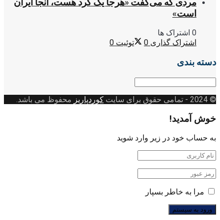
مردی که می‌گفت «هرجا یک کُرد هست، آنجا ایران
است»
0 اشتراک ها
اشتراک گذاری
0
توئیت
0
دسته بندی
دسته
بندی
© 2024
- تمامی حقوق برای سایت
کوردپاریز
محفوظ می باشد.
خوش آمدید!
به حساب خود در زیر وارد شوید
مرا به خاطر بسپار