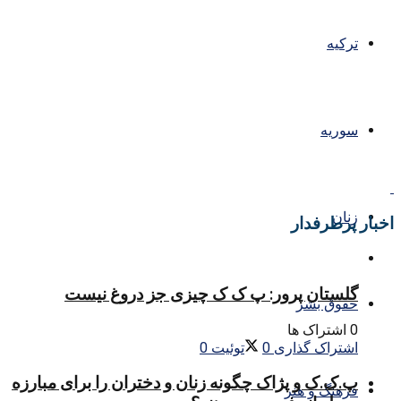
ترکیه
سوریه
زنان
اخبار پرطرفدار
گلستان پرور: پ ک ک چیزی جز دروغ نیست
حقوق بشر
0 اشتراک ها
اشتراک گذاری
0
توئیت
0
پ.ک.ک و پژاک چگونه زنان و دختران را برای مبارزه
فرهنگ و هنر