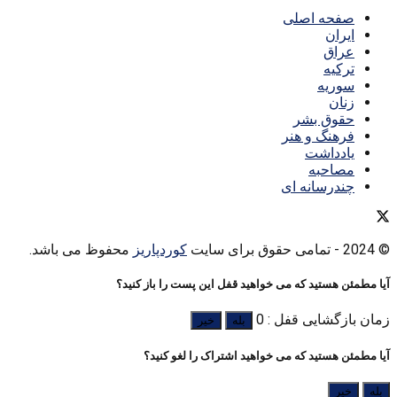
صفحه اصلی
ایران
عراق
ترکیه
سوریه
زنان
حقوق بشر
فرهنگ و هنر
یادداشت
مصاحبه
چندرسانه ای
© 2024
- تمامی حقوق برای سایت
کوردپاریز
محفوظ می باشد.
آیا مطمئن هستید که می خواهید قفل این پست را باز کنید؟
زمان بازگشایی قفل : 0
بله
خیر
آیا مطمئن هستید که می خواهید اشتراک را لغو کنید؟
بله
خیر