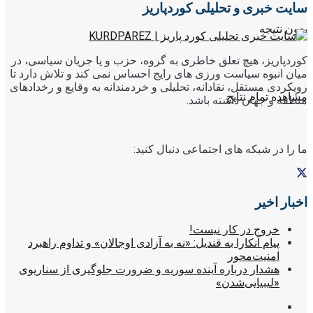
سایت خبری و تحلیلی کوردپاریز
بدون نتیجه
کوردپاریز، هیچ تعلق خاطری به گروه، حزب و یا جریان سیاسی، در
میان انبوه سیاست ورزی های رایج احساس نمی کند و تلاش دارد تا
رویکردی مستقل، نقادانه، تحلیلی و خردمندانه به وقایع و رخدادهای
مشاهده تمام نتایج
منطقه و جهان داشته باشد.
ما را در شبکه های اجتماعی دنبال کنید:
اخبار اخیر
خروج در کار نیست!
پیام آنکارا به قندیل: «نه به آزادی اوجالان» و تداوم راهبرد
امنیت‌محور
هشدار درباره آینده سوریه و ضرورت جلوگیری از سناریوی
«لیبیایی‌شدن»