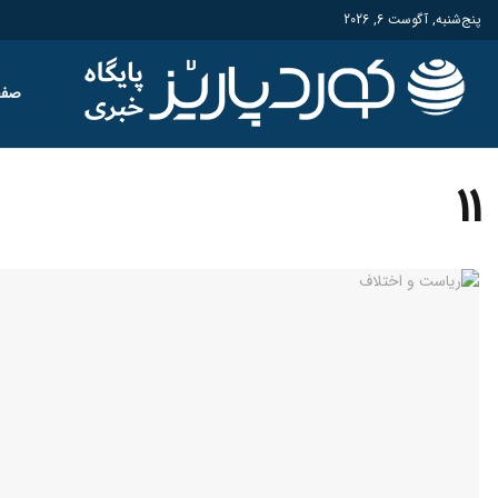
پنج‌شنبه, آگوست 6, 2026
صفح
11