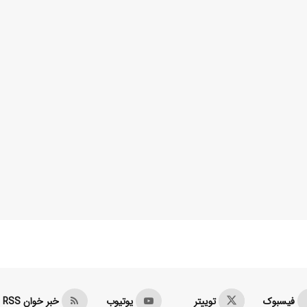
فیسبوک
توییتر
یوتیوب
خبر خوان RSS