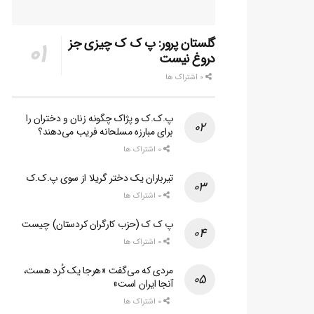
گلستان پرور: پ ک ک چیزی جز
دروغ نیست
0 اشتراک ها
پ.ک.ک و پژاک چگونه زنان و دختران را
برای مبارزه مسلحانه فریب می‌دهند؟
0 اشتراک ها
تیرباران یک دختر گریلا از سوی پ.ک.ک
0 اشتراک ها
پ ک ک (حزب کارگران کردستان) چیست
0 اشتراک ها
مردی که می‌گفت «هرجا یک کُرد هست،
آنجا ایران است»
0 اشتراک ها