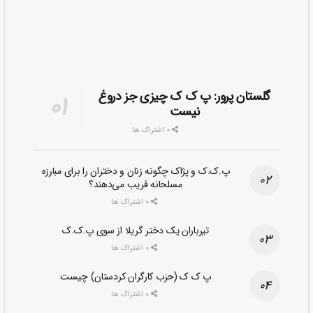
گلستان پرور: پ ک ک چیزی جز دروغ
نیست
0 اشتراک ها
پ.ک.ک و پژاک چگونه زنان و دختران را برای مبارزه
مسلحانه فریب می‌دهند؟
0 اشتراک ها
تیرباران یک دختر گریلا از سوی پ.ک.ک
0 اشتراک ها
پ ک ک (حزب کارگران کردستان) چیست
0 اشتراک ها