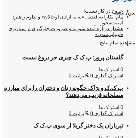
خروج در کار نیست!
بدون نتیجه
پیام آنکارا به قندیل: «نه به آزادی اوجالان» و تداوم راهبرد
امنیت‌محور
هشدار درباره آینده سوریه و ضرورت جلوگیری از سناریوی
«لیبیایی‌شدن»
مشاهده تمام نتایج
گلستان پرور: پ ک ک چیزی جز دروغ نیست
0 اشتراک ها
اشتراک گذاری
0
توئیت
0
پ.ک.ک و پژاک چگونه زنان و دختران را برای مبارزه
مسلحانه فریب می‌دهند؟
0 اشتراک ها
اشتراک گذاری
0
توئیت
0
تیرباران یک دختر گریلا از سوی پ.ک.ک
0 اشتراک ها