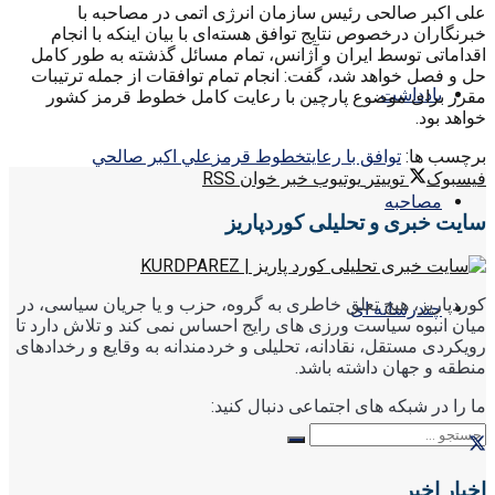
علی اکبر صالحی رئیس سازمان انرژی اتمی در مصاحبه با
خبرنگاران درخصوص نتایج توافق هسته‌ای با بیان اینکه با انجام
اقداماتی توسط ایران و آژانس، تمام مسائل گذشته به طور کامل
حل و فصل خواهد شد، گفت: انجام تمام توافقات از جمله ترتیبات
یادداشت
مقرر برای موضوع پارچین با رعایت کامل خطوط قرمز کشور
خواهد بود.
برچسب ها:
توافق با رعایت
خطوط قرمز
علي اكبر صالحي
فیسبوک
توییتر
یوتیوب
خبر خوان RSS
مصاحبه
سایت خبری و تحلیلی کوردپاریز
کوردپاریز، هیچ تعلق خاطری به گروه، حزب و یا جریان سیاسی، در
چندرسانه ای
میان انبوه سیاست ورزی های رایج احساس نمی کند و تلاش دارد تا
رویکردی مستقل، نقادانه، تحلیلی و خردمندانه به وقایع و رخدادهای
منطقه و جهان داشته باشد.
ما را در شبکه های اجتماعی دنبال کنید:
اخبار اخیر