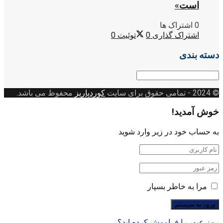
است»
0 اشتراک ها
اشتراک گذاری
0
توئیت
0
دسته بندی
دسته
بندی
© 2024
- تمامی حقوق برای سایت
کوردپاریز
محفوظ می باشد.
خوش آمدید!
به حساب خود در زیر وارد شوید
مرا به خاطر بسپار
رمز عبور را فراموش کرده اید؟