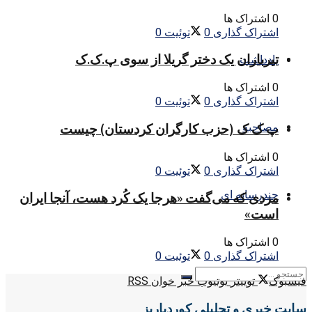
0 اشتراک ها
اشتراک گذاری
0
توئیت
0
تیرباران یک دختر گریلا از سوی پ.ک.ک
یادداشت
0 اشتراک ها
اشتراک گذاری
0
توئیت
0
مصاحبه
پ ک ک (حزب کارگران کردستان) چیست
0 اشتراک ها
اشتراک گذاری
0
توئیت
0
چندرسانه ای
مردی که می‌گفت «هرجا یک کُرد هست، آنجا ایران
است»
0 اشتراک ها
اشتراک گذاری
0
توئیت
0
فیسبوک
توییتر
یوتیوب
خبر خوان RSS
سایت خبری و تحلیلی کوردپاریز