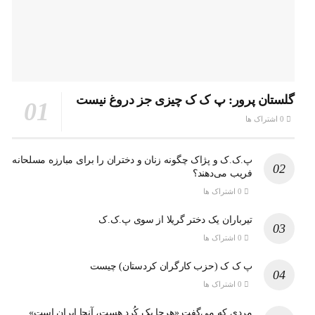
گلستان پرور: پ ک ک چیزی جز دروغ نیست
0 اشتراک ها
پ.ک.ک و پژاک چگونه زنان و دختران را برای مبارزه مسلحانه
فریب می‌دهند؟
0 اشتراک ها
تیرباران یک دختر گریلا از سوی پ.ک.ک
0 اشتراک ها
پ ک ک (حزب کارگران کردستان) چیست
0 اشتراک ها
مردی که می‌گفت «هرجا یک کُرد هست، آنجا ایران است»