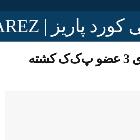
پلیس ترکیه: در استان حکاری 3 عضو پ‌ک‌ک کشته