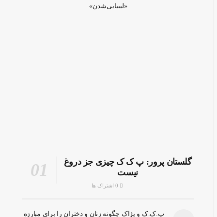
«لیبیایی‌شدن»
گلستان پرور: پ ک ک چیزی جز دروغ
نیست
0 اشتراک ها
پ.ک.ک و پژاک چگونه زنان و دختران را برای مبارزه