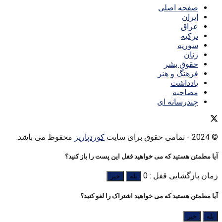
صفحه اصلی
ایران
عراق
ترکیه
سوریه
زنان
حقوق بشر
فرهنگ و هنر
یادداشت
مصاحبه
چندرسانه ای
© 2024
- تمامی حقوق برای سایت
کوردپاریز
محفوظ می باشد.
آیا مطمئن هستید که می خواهید قفل این پست را باز کنید؟
زمان بازگشایی قفل : 0
بله
خیر
آیا مطمئن هستید که می خواهید اشتراک را لغو کنید؟
بله
خیر