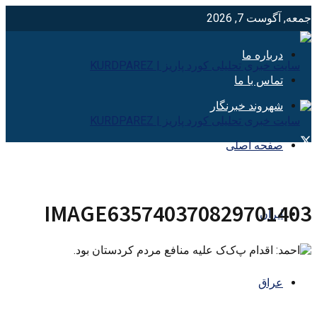
جمعه, آگوست 7, 2026
درباره ما
تماس با ما
شهروند خبرنگار
صفحه اصلی
IMAGE635740370829701403
ایران
عراق