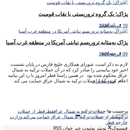
پژاک؛ یک گروه تروریستی با نقاب قومیت
یادداشت
10 فوریه 2026
پژاک به‌مثابه تروریسم نیابتی آمریکا در منطقه غرب آسیا
مصاحبه
09 فوریه 2026
لازم به ذکر است، شورای همکاری خلیج فارس در پایان نشست
اخیر خود بیانیه‌یی را صادر کرد که در آن حملات ترکیه به شمال
عراق محکوم شده بود. در همین راستا قطر امروز با رد این بیانیه
اعلام کرده که از حملات ترکیه به شمال عراق حمایت می کند.
چندرسانه ای
برچسب ها:
حملات تركيه به شمال عراق
قطر
قطر از حملات
تركيه
قطر از حملات تركيه به شمال عراق حمايت مي‌كند.
وزارت
خارجه قطر
فیسبوک
توییتر
یوتیوب
خبر خوان RSS