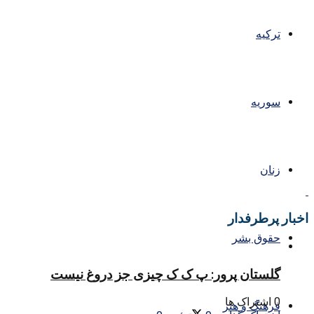
ترکیه
سوریه
زنان
اخبار پرطرفدار
حقوق بشر
گلستان پرور: پ ک ک چیزی جز دروغ نیست
0 اشتراک ها
فرهنگ و هنر