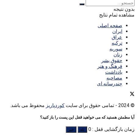
بدون نتیجه
مشاهده تمام نتایج
صفحه اصلی
ایران
عراق
ترکیه
سوریه
زنان
حقوق بشر
فرهنگ و هنر
یادداشت
مصاحبه
چندرسانه ای
© 2024
- تمامی حقوق برای سایت
کوردپاریز
محفوظ می باشد.
آیا مطمئن هستید که می خواهید قفل این پست را باز کنید؟
زمان بازگشایی قفل : 0
بله
خیر