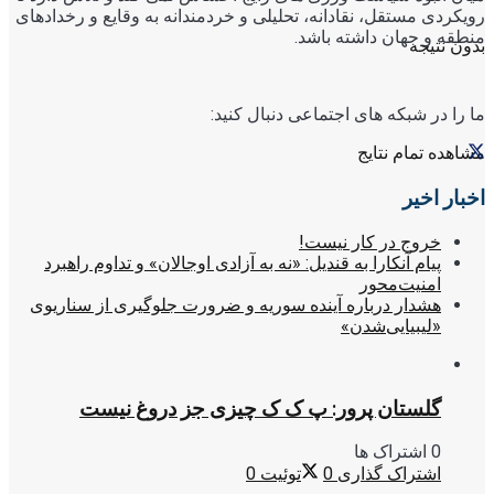
رویکردی مستقل، نقادانه، تحلیلی و خردمندانه به وقایع و رخدادهای
منطقه و جهان داشته باشد.
بدون نتیجه
ما را در شبکه های اجتماعی دنبال کنید:
مشاهده تمام نتایج
اخبار اخیر
خروج در کار نیست!
پیام آنکارا به قندیل: «نه به آزادی اوجالان» و تداوم راهبرد
امنیت‌محور
هشدار درباره آینده سوریه و ضرورت جلوگیری از سناریوی
«لیبیایی‌شدن»
گلستان پرور: پ ک ک چیزی جز دروغ نیست
0 اشتراک ها
اشتراک گذاری
0
توئیت
0