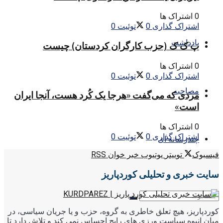
0 اشتراک ها
اشتراک گذاری
0
توئیت
0
یادداشت
پ ک ک (حزب کارگران کردستان) چیست
0 اشتراک ها
اشتراک گذاری
0
توئیت
0
مصاحبه
مردی که می‌گفت «هرجا یک کُرد هست، آنجا ایران
است»
0 اشتراک ها
اشتراک گذاری
0
توئیت
0
چندرسانه ای
فیسبوک
توییتر
یوتیوب
خبر خوان RSS
سایت خبری و تحلیلی کوردپاریز
کوردپاریز، هیچ تعلق خاطری به گروه، حزب و یا جریان سیاسی، در
میان انبوه سیاست ورزی های رایج احساس نمی کند و تلاش دارد تا