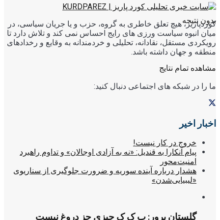
بدون نتیجه
کوردپاریز، هیچ تعلق خاطری به گروه، حزب و یا جریان سیاسی، در
میان انبوه سیاست ورزی های رایج احساس نمی کند و تلاش دارد تا
رویکردی مستقل، نقادانه، تحلیلی و خردمندانه به وقایع و رخدادهای
منطقه و جهان داشته باشد.
مشاهده تمام نتایج
ما را در شبکه های اجتماعی دنبال کنید:
اخبار اخیر
خروج در کار نیست!
پیام آنکارا به قندیل: «نه به آزادی اوجالان» و تداوم راهبرد
امنیت‌محور
هشدار درباره آینده سوریه و ضرورت جلوگیری از سناریوی
«لیبیایی‌شدن»
گلستان پرور: پ ک ک چیزی جز دروغ نیست