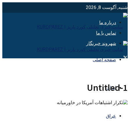
شنبه, آگوست 8, 2026
درباره ما
تماس با ما
شهروند خبرنگار
صفحه اصلی
Untitled-1
ایران
عراق