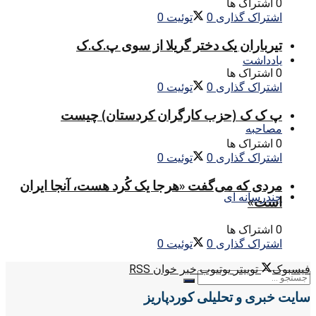
0 اشتراک ها
اشتراک گذاری
0
توئیت
0
تیرباران یک دختر گریلا از سوی پ.ک.ک
یادداشت
0 اشتراک ها
اشتراک گذاری
0
توئیت
0
پ ک ک (حزب کارگران کردستان) چیست
مصاحبه
0 اشتراک ها
اشتراک گذاری
0
توئیت
0
مردی که می‌گفت «هرجا یک کُرد هست، آنجا ایران
چندرسانه ای
است»
0 اشتراک ها
اشتراک گذاری
0
توئیت
0
فیسبوک
توییتر
یوتیوب
خبر خوان RSS
سایت خبری و تحلیلی کوردپاریز